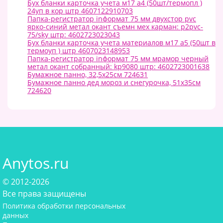
Бух бланки карточка учета м17 а4 (50шт/термопл )
24уп в кор штр 4607122910703
Папка-регистратор inформат 75 мм двухстор pvc
ярко-синий метал окант съемн мех карман: p2pvc-
75/sky штр: 4602723023043
Бух бланки карточка учета материалов м17 а5 (50шт в
термоуп ) штр 4607023148953
Папка-регистратор inформат 75 мм мрамор черный
метал окант собранный: kp9080 штр: 4602723001638
Бумажное панно, 32,5х25см 724631
Бумажное панно дед мороз и снегурочка, 51х35см
724620
Anytos.ru
© 2012-2026
Все права защищены
Политика обработки персональных
данных