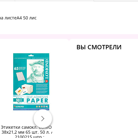
на листеА4 50 лис
ВЫ СМОТРЕЛИ
Этикетки самокл. LOMOND
Этикетки самоклеящиеся
Э
38х21,2 мм 65 шт. 50 л. А4:
Office Label 64,6х33,8 мм /24
2100215 штр.:
шт. на лист А4 50 лис
46