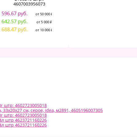
4607003956073
556.31 руб.
8 
от 50 000 ₽
596.67 руб.
от 50 000 ₽
578.21 руб.
8 
от 5 000 ₽
642.57 руб.
от 5 000 ₽
617.63 руб.
9 
от 10 000 ₽
688.47 руб.
от 10 000 ₽
8r штр: 4602723005018
 33х20х27 см, серое, idea, м2891, 4605196007305
8r штр: 4602723005018
64л штр 4623721160226
64л штр 4623721160226