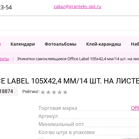
23-54
zakaz@granteks-opt.ru
и
Календари
Фотоальбомы
Клей-карандаш
Наб
ленты
Этикетки самоклеящиеся Office Label 105х42,4 мм/14 шт. на ли
LABEL 105Х42,4 ММ/14 ШТ. НА ЛИСТЕ
18874
Рейтинг:
Торговая марка
Off
Артикул
Минимальный опт
Кол-во штук в упаковке