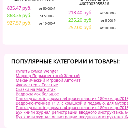
4607003955816
835.47 руб.
от 50 000 ₽
218.40 руб.
от 50 000 ₽
868.36 руб.
от 5 000 ₽
235.20 руб.
от 5 000 ₽
927.57 руб.
от 10 000 ₽
252.00 руб.
от 10 000 ₽
ПОПУЛЯРНЫЕ КАТЕГОРИИ И ТОВАРЫ:
Купить сумки Wenger
Маркер Перманентный Желтый
Механический Игровой Автомат
Фломастеры Толстые
Сказки на Магнитах
Ведро-замок большое
Папка-уголок inформат а4 красн пластик 180мкм: pu701
Ведро-контейнер 11 л, с крышкой и педалью, для мусора,
Папка-уголок inформат а4 красн пластик 180мкм: pu701
Бух книги журнал регистрации вводного инструктажа, 
Бух книги журнал регистрации вводного инструктажа, 