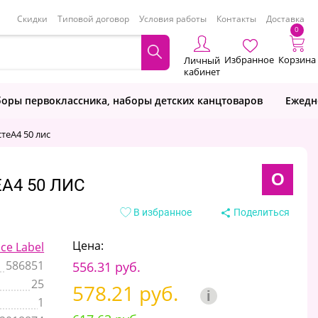
Скидки
Типовой договор
Условия работы
Контакты
Доставка
0
Избранное
Корзина
Личный
кабинет
оры первоклассника, наборы детских канцтоваров
Ежедн
стеА4 50 лис
O
А4 50 ЛИС
В избранное
Поделиться
Цена:
ice Label
586851
556.31 руб.
25
578.21 руб.
i
1