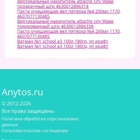
Вертикальный накопитель attache city 90мм
прозрачный штр 4630012886314
Паста очищающая вел пятерка №4 200мл 1170,
4607077130485
Вертикальный накопитель attache city 90мм
тонированный штр 4630012886338
Паста очищающая вел пятерка №4 200мл 1170,
4607077130485
Ватман №1 school а3 100л 180гр, уп крафт
Ватман №1 school а3 100л 180гр, уп крафт
Anytos.ru
© 2012-2026
Все права защищены
Политика обработки персональных
данных
Пользовательское соглашение