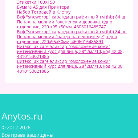
Этикетки 100Х150
Бумага А5 для Принтера
Набор Тетрадей в Клетку
Вкф "snowdrop" карандаш графитный тм (hb) 84 шт
Пенал на молнии "олененок и девочка, одно
отделение, 220 х95 х50мм, 4606016485747
Вкф "snowdrop" карандаш графитный тм (hb) 84 шт
Пенал на молнии "панда на велосипеде", одно
отделение, 220х95х50мм, 4606016485891
Витэкс lux care эликсир "омоложение кожи"
интенсивный курс для лица, 28*2мл/10, код 42 08,
4810153021885
Витэкс lux care эликсир "омоложение кожи"
интенсивный курс для лица, 28*2мл/10, код 42 08,
4810153021885
Anytos.ru
© 2012-2026
Все права защищены