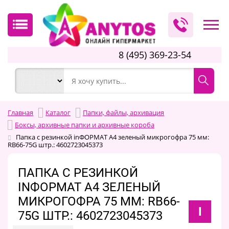
8 (495) 369-23-54
Главная
Каталог
Папки, файлы, архивация
Боксы, архивные папки и архивные короба
Папка с резинкой inФОРМАТ А4 зеленый микрогофра 75 мм:
RB66-75G штр.: 4602723045373
ПАПКА С РЕЗИНКОЙ
INФОРМАТ А4 ЗЕЛЕНЫЙ
МИКРОГОФРА 75 ММ: RB66-
I
75G ШТР.: 4602723045373