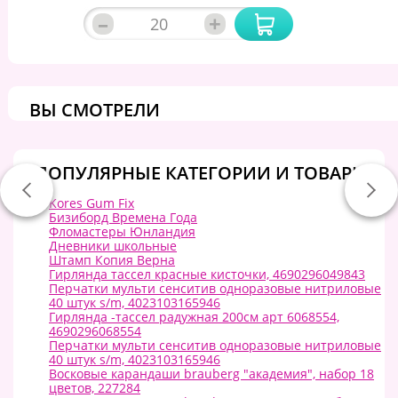
–
+
ВЫ СМОТРЕЛИ
ПОПУЛЯРНЫЕ КАТЕГОРИИ И ТОВАРЫ:
Kores Gum Fix
Бизиборд Времена Года
Фломастеры Юнландия
Дневники школьные
Штамп Копия Верна
Гирлянда тассел красные кисточки, 4690296049843
Перчатки мульти сенситив одноразовые нитриловые
40 штук s/m, 4023103165946
Гирлянда -тассел радужная 200см арт 6068554,
4690296068554
Перчатки мульти сенситив одноразовые нитриловые
40 штук s/m, 4023103165946
Восковые карандаши brauberg "академия", набор 18
цветов, 227284