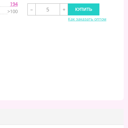
194
–
+
>100
Как заказать оптом