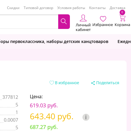
Скидки
Типовой договор
Условия работы
Контакты
Доставка
0
Избранное
Корзина
Личный
кабинет
оры первоклассника, наборы детских канцтоваров
Ежедн
В избранное
Поделиться
Цена:
377812
5
619.03 руб.
1
643.40 руб.
i
0.0007
687.27 руб.
5