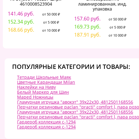
4610008523904
ламинированная, инд.
упаковка
141.46 руб.
от 50 000 ₽
157.60 руб.
от 50 000 ₽
152.34 руб.
от 5 000 ₽
169.73 руб.
от 5 000 ₽
168.66 руб.
от 10 000 ₽
187.91 руб.
от 10 000 ₽
ПОПУЛЯРНЫЕ КАТЕГОРИИ И ТОВАРЫ:
Тетради Школьные Маяк
Цветные Карандаши Milan
Наклейки на Ниву
Белый Маркер для Шин
Maped Ножницы
Гламурная игрушка "авокэт" 39х22х30, 4812501168556
Перчатки резиновые paclan "practi" comfort l, пара ро
Гламурная игрушка "авокэт" 39х22х30, 4812501168556
Перчатки резиновые paclan "practi" comfort l, пара ро
Гардероб коллекция с-1294
Гардероб коллекция с-1294