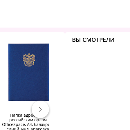
ВЫ СМОТРЕЛИ
Папка адресная с
Папка "Меню" на трех
российским орлом
винтах, с 10 файлами,
OfficeSpace, А4, балакрон,
220х320 мм, коричневая,
синий, инд. упаковка
"ДПС", 2273.М-104