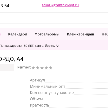
23-54
zakaz@granteks-opt.ru
и
Календари
Фотоальбомы
Клей-карандаш
Наб
Папка адресная 50 ЛЕТ, танго, бордо, А4
ОРДО, А4
Рейтинг:
Артикул
Минимальный опт
Кол-во штук в упаковке
Объем
Кратность