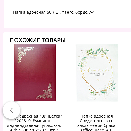
Папка адресная 50 ЛЕТ, танго, бордо, А4
ПОХОЖИЕ ТОВАРЫ
Папка адресная "Виньетка"
Папка адресная
220*310, бумвинил,
Свидетельство о
индивидуальная упаковка:
заключении брака
APbv_390 / 160237 штр.:
OfficeSpace, А4,