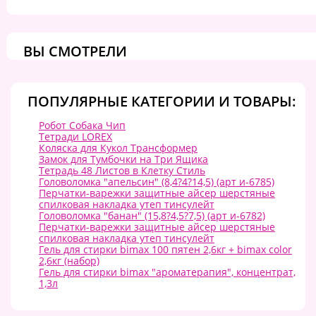
ВЫ СМОТРЕЛИ
ПОПУЛЯРНЫЕ КАТЕГОРИИ И ТОВАРЫ:
Робот Собака Чип
Тетради LOREX
Коляска для Кукол Трансформер
Замок для Тумбочки на Три Ящика
Тетрадь 48 Листов в Клетку Стиль
Головоломка "апельсин" (8,4?4?14,5) (арт и-6785)
Перчатки-варежки защитные айсер шерстяные
спилковая накладка утеп тинсулейт
Головоломка "банан" (15,8?4,5?7,5) (арт и-6782)
Перчатки-варежки защитные айсер шерстяные
спилковая накладка утеп тинсулейт
Гель для стирки bimax 100 пятен 2,6кг + bimax color
2,6кг (набор)
Гель для стирки bimax "ароматерапия", концентрат,
1,3л