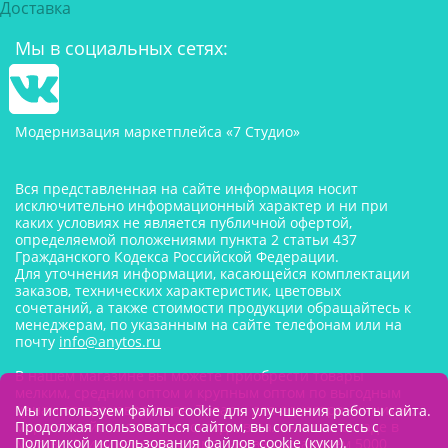
Доставка
Мы в социальных сетях:
Модернизация маркетплейса «7 Студио»
Вся представленная на сайте информация носит
исключительно информационный характер и ни при
каких условиях не является публичной офертой,
определяемой положениями пункта 2 статьи 437
Гражданского Кодекса Российской Федерации.
Для уточнения информации, касающейся комплектации
заказов, технических характеристик, цветовых
сочетаний, а также стоимости продукции обращайтесь к
менеджерам, по указанным на сайте телефонам или на
почту
info@anytos.ru
В нашем магазине вы можете приобрести товары
мелким, средним оптом и крупным оптом по выгодным
ценам от производителя. Товары для одностраничников,
Мы используем файлы cookie для улучшения работы сайта.
Продолжая пользоваться сайтом, вы соглашаетесь с
маркетплейсов оптом со склада, в наличии на складе в
Политикой использования файлов cookie (куки)
.
Москве. Минимальная сумма заказа составляем 5000