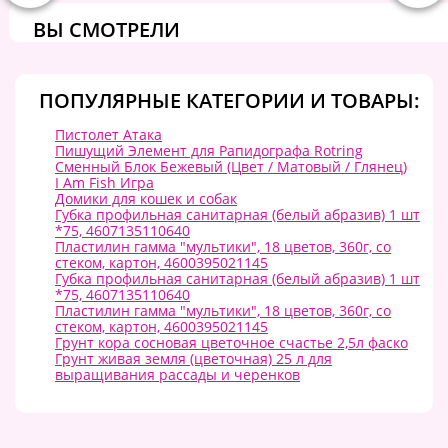
ВЫ СМОТРЕЛИ
ПОПУЛЯРНЫЕ КАТЕГОРИИ И ТОВАРЫ:
Пистолет Атака
Пишущий Элемент для Рапидографа Rotring
Сменный Блок Бежевый (Цвет / Матовый / Глянец)
I Am Fish Игра
Домики для кошек и собак
Губка профильная санитарная (белый абразив) 1 шт
*75, 4607135110640
Пластилин гамма "мультики", 18 цветов, 360г, со
стеком, картон, 4600395021145
Губка профильная санитарная (белый абразив) 1 шт
*75, 4607135110640
Пластилин гамма "мультики", 18 цветов, 360г, со
стеком, картон, 4600395021145
Грунт кора сосновая цветочное счастье 2,5л фаско
Грунт живая земля (цветочная) 25 л для
выращивания рассады и черенков