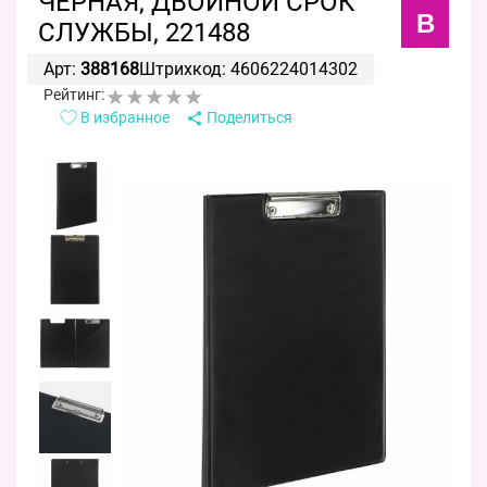
ЧЕРНАЯ, ДВОЙНОЙ СРОК
B
СЛУЖБЫ, 221488
Арт:
388168
Штрихкод: 4606224014302
Рейтинг:
В избранное
Поделиться