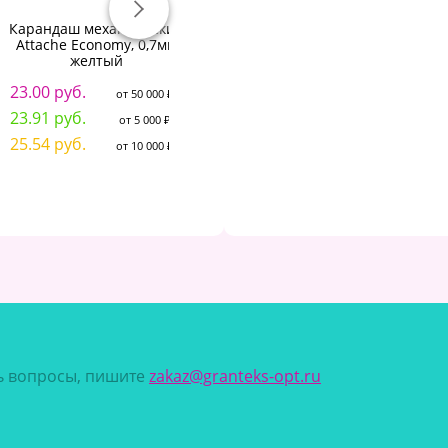
Карандаш механический
Карандаш механический
Attache Economy, 0,7мм
Attache Graphix, 0.7 мм,
желтый
цвет корпуса оранжевый
23.00 руб.
77.85 руб.
от 50 000 ₽
от 50 000 ₽
3
23.91 руб.
80.92 руб.
от 5 000 ₽
от 5 000 ₽
3
25.54 руб.
86.43 руб.
от 10 000 ₽
от 10 000 ₽
4
сь вопросы, пишите
zakaz@granteks-opt.ru