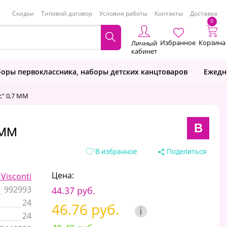
Скидки
Типовой договор
Условия работы
Контакты
Доставка
0
Избранное
Корзина
Личный
кабинет
оры первоклассника, наборы детских канцтоваров
Ежедн
" 0,7 ММ
B
 ММ
В избранное
Поделиться
Цена:
Visconti
992993
44.37 руб.
24
46.76 руб.
i
24