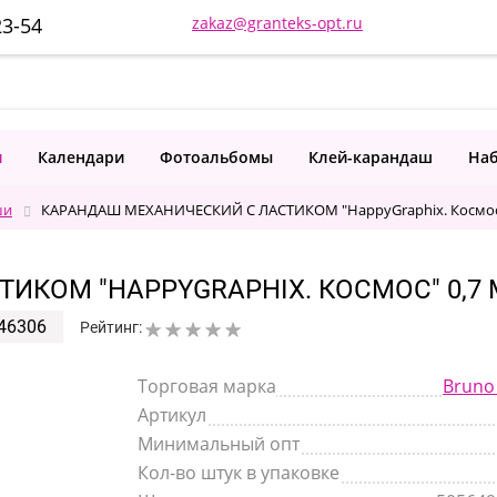
23-54
zakaz@granteks-opt.ru
и
Календари
Фотоальбомы
Клей-карандаш
Наб
ши
КАРАНДАШ МЕХАНИЧЕСКИЙ С ЛАСТИКОМ "HappyGraphix. Космос
ИКОМ "HAPPYGRAPHIX. КОСМОС" 0,7
46306
Рейтинг:
Торговая марка
Bruno 
Артикул
Минимальный опт
Кол-во штук в упаковке