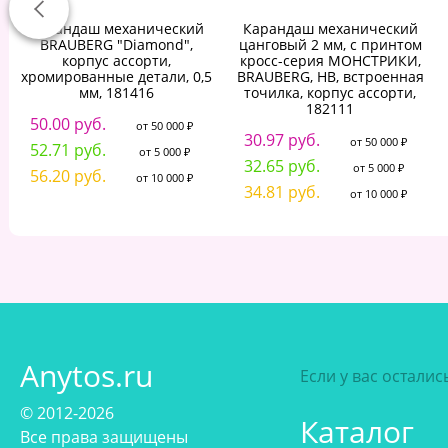
Карандаш механический
Карандаш механический
BRAUBERG "Diamond",
цанговый 2 мм, с принтом
корпус ассорти,
кросс-серия МОНСТРИКИ,
хромированные детали, 0,5
BRAUBERG, HB, встроенная
мм, 181416
точилка, корпус ассорти,
182111
50.00 руб.
от 50 000 ₽
30.97 руб.
от 50 000 ₽
52.71 руб.
от 5 000 ₽
32.65 руб.
от 5 000 ₽
56.20 руб.
от 10 000 ₽
34.81 руб.
от 10 000 ₽
Anytos.ru
Если у вас остали
© 2012-2026
Каталог
Все права защищены