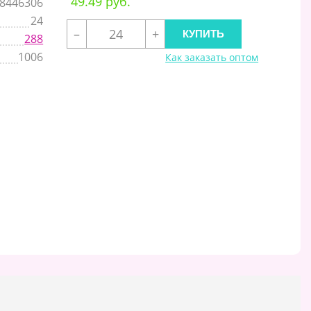
49.49 руб.
8446306
24
–
+
288
1006
Как заказать оптом