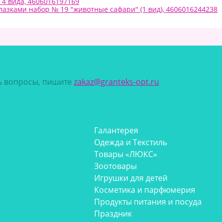
 4 вида, 4606016197169
зками набор № 19 "животные сафари" (1 вид), 4606016244238
сь вопросы, пишите
zakaz@granteks-opt.ru
Галантерея
Одежда и Текстиль
Товары «ЛЮКС»
Зоотовары
Игрушки для детей
Косметика и парфюмерия
Продукты питания и посуда
Праздник