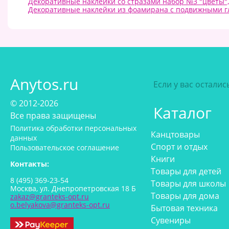
Декоративные наклейки со стразами набор №3 "цветы",
Декоративные наклейки из фоамирана с подвижными гла
Anytos.ru
Если у вас остали
© 2012-2026
Каталог
Все права защищены
Политика обработки персональных
Канцтовары
данных
Спорт и отдых
Пользовательское соглашение
Книги
Контакты:
Товары для детей
8 (495) 369-23-54
Товары для школы
Москва, ул. Днепропетровская 18 Б
Товары для дома
zakaz@granteks-opt.ru
o.belyakova@granteks-opt.ru
Бытовая техника
Сувениры