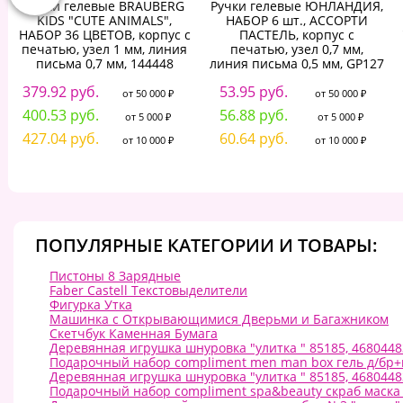
Ручки гелевые BRAUBERG
Ручки гелевые ЮНЛАНДИЯ,
KIDS "CUTE ANIMALS",
НАБОР 6 шт., АССОРТИ
НАБОР 36 ЦВЕТОВ, корпус с
ПАСТЕЛЬ, корпус с
печатью, узел 1 мм, линия
печатью, узел 0,7 мм,
письма 0,7 мм, 144448
линия письма 0,5 мм, GP127
379.92 руб.
53.95 руб.
от 50 000 ₽
от 50 000 ₽
400.53 руб.
56.88 руб.
от 5 000 ₽
от 5 000 ₽
427.04 руб.
60.64 руб.
от 10 000 ₽
от 10 000 ₽
ПОПУЛЯРНЫЕ КАТЕГОРИИ И ТОВАРЫ:
Пистоны 8 Зарядные
Faber Castell Текстовыделители
Фигурка Утка
Машинка с Открывающимися Дверьми и Багажником
Скетчбук Каменная Бумага
Деревянная игрушка шнуровка "улитка " 85185, 468044
Подарочный набор compliment men man box гель д/бр+
Деревянная игрушка шнуровка "улитка " 85185, 468044
Подарочный набор compliment spa&beauty скраб маска 