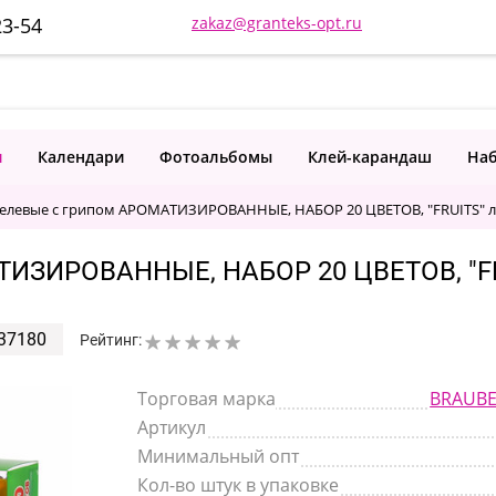
23-54
zakaz@granteks-opt.ru
и
Календари
Фотоальбомы
Клей-карандаш
Наб
гелевые с грипом АРОМАТИЗИРОВАННЫЕ, НАБОР 20 ЦВЕТОВ, "FRUITS" ли
ЗИРОВАННЫЕ, НАБОР 20 ЦВЕТОВ, "FR
37180
Рейтинг:
Торговая марка
BRAUBE
Артикул
Минимальный опт
Кол-во штук в упаковке