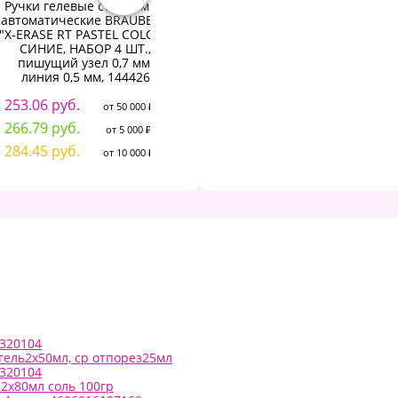
Ручки гелевые стираемые
Ручки гелевые С
автоматические BRAUBERG
БЛЕСТКАМИ BRAUBERG
"X-ERASE RT PASTEL COLOR",
KIDS "CUTE ANIMALS",
СИНИЕ, НАБОР 4 ШТ.,
НАБОР 6 ЦВЕТОВ, корпус с
с
пишущий узел 0,7 мм,
печатью, узел 1 мм, линия
линия 0,5 мм, 144426
письма 0,7 мм, 144443
253.06 руб.
56.44 руб.
1
от 50 000 ₽
от 50 000 ₽
266.79 руб.
59.50 руб.
1
от 5 000 ₽
от 5 000 ₽
284.45 руб.
63.44 руб.
1
от 10 000 ₽
от 10 000 ₽
8320104
гель2х50мл, ср отпорез25мл
8320104
2х80мл соль 100гр