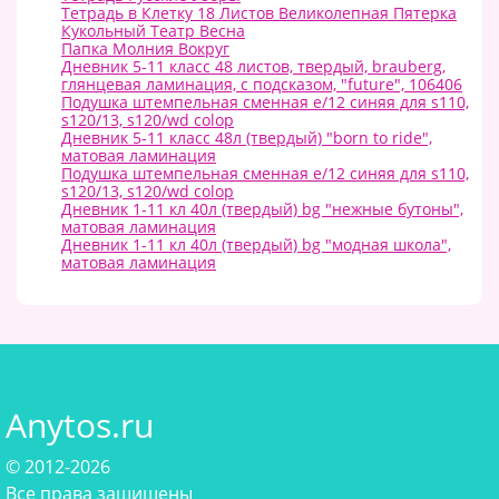
Тетрадь в Клетку 18 Листов Великолепная Пятерка
Кукольный Театр Весна
Папка Молния Вокруг
Дневник 5-11 класс 48 листов, твердый, brauberg,
глянцевая ламинация, с подсказом, "future", 106406
Подушка штемпельная сменная e/12 синяя для s110,
s120/13, s120/wd colop
Дневник 5-11 класс 48л (твердый) "born to ride",
матовая ламинация
Подушка штемпельная сменная e/12 синяя для s110,
s120/13, s120/wd colop
Дневник 1-11 кл 40л (твердый) bg "нежные бутоны",
матовая ламинация
Дневник 1-11 кл 40л (твердый) bg "модная школа",
матовая ламинация
Anytos.ru
© 2012-2026
Все права защищены