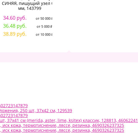
СИНЯЯ, пишущий узел 0,7
16.28 руб.
мм, 143799
от 50 000 ₽
1
17.15 руб.
от 5 000 ₽
34.60 руб.
от 50 000 ₽
1
18.15 руб.
от 10 000 ₽
36.48 руб.
от 5 000 ₽
1
38.89 руб.
от 10 000 ₽
4602723147879
ложения, 250 шт, 37х42 см, 129539
4602723147879
 37х41 см (merida, aster, lime, ksitex) классик, 128813, 4606224
, иск кожа, термотиснение, ляссе, резинка, 4690326237325
, иск кожа, термотиснение, ляссе, резинка, 4690326237325