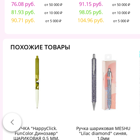
76.08 руб.
91.15 руб.
от 50 000 ₽
от 50 000 ₽
81.93 руб.
98.05 руб.
от 10 000 ₽
от 10 000 ₽
90.71 руб.
104.96 руб.
от 5 000 ₽
от 5 000 ₽
ПОХОЖИЕ ТОВАРЫ
РУЧКА "HappyClick.
Ручка шариковая MESHU
FunColor.Динозавр"
"Lilac diamond" синяя,
ШАРИКОВАЯ 0.5 ММ,
1,0мм