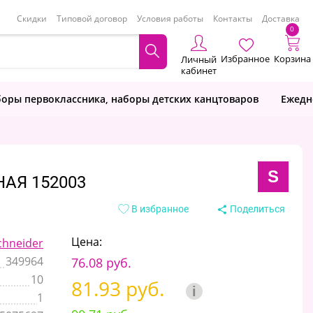
Скидки
Типовой договор
Условия работы
Контакты
Доставка
0
Избранное
Корзина
Личный
кабинет
оры первоклассника, наборы детских канцтоваров
Ежедн
S
НАЯ 152003
В избранное
Поделиться
Цена:
chneider
349964
76.08 руб.
10
81.93 руб.
i
1