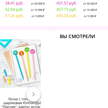
58.41 руб.
431.57 руб.
от 50 000 ₽
от 50 000 ₽
62.84 руб.
457.73 руб.
от 10 000 ₽
от 10 000 ₽
67.26 руб.
490.43 руб.
от 5 000 ₽
от 5 000 ₽
ВЫ СМОТРЕЛИ
Ручка с топпером
РУЧКА "SOLO WRITE.ZEFIR"
Ру
шариковая ЮНЛАНДИЯ
ШАРИКОВАЯ, МАСЛО, 0.5
"Пончик", корпус ассорти,
ММ, СИНЯЯ