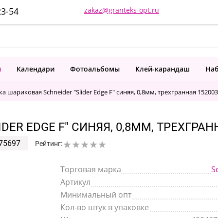
23-54
zakaz@granteks-opt.ru
и
Календари
Фотоальбомы
Клей-карандаш
Наб
ка шариковая Schneider "Slider Edge F" синяя, 0,8мм, трехгранная 152003
ER EDGE F" СИНЯЯ, 0,8ММ, ТРЕХГРАН
75697
Рейтинг:
Торговая марка
S
Артикул
Минимальный опт
Кол-во штук в упаковке