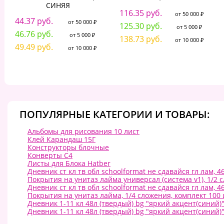
СИНЯЯ
116.35 руб.
от 50 000 ₽
44.37 руб.
от 50 000 ₽
125.30 руб.
от 5 000 ₽
46.76 руб.
от 5 000 ₽
138.73 руб.
от 10 000 ₽
49.49 руб.
от 10 000 ₽
ПОПУЛЯРНЫЕ КАТЕГОРИИ И ТОВАРЫ:
Альбомы для рисования 10 лист
Клей Карандаш 15Г
Конструкторы блочные
Конверты C4
Листы для Блока Hatber
Дневник ст кл тв обл schoolformat не сдавайся гл лам, 
Покрытия на унитаз лайма универсал (система v1), 1/2 с
Дневник ст кл тв обл schoolformat не сдавайся гл лам, 
Покрытия на унитаз лайма, 1/4 сложения, комплект 100 шт,
Дневник 1-11 кл 48л (твердый) bg "яркий акцент(синий)"
Дневник 1-11 кл 48л (твердый) bg "яркий акцент(синий)"