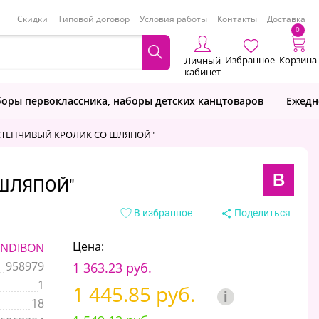
Скидки
Типовой договор
Условия работы
Контакты
Доставка
0
Избранное
Корзина
Личный
кабинет
оры первоклассника, наборы детских канцтоваров
Ежедн
"ЗАСТЕНЧИВЫЙ КРОЛИК СО ШЛЯПОЙ"
B
 ШЛЯПОЙ"
В избранное
Поделиться
Цена:
NDIBON
958979
1 363.23 руб.
1
1 445.85 руб.
i
18