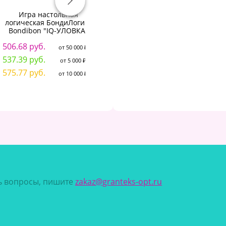
Игра настольная
Логическая игра "Скажи
Ло
логическая БондиЛогика
"СЫР"
Bondibon "IQ-УЛОВКА"
1 897.18 руб.
от 50 000 ₽
506.68 руб.
1 
от 50 000 ₽
2 040.91 руб.
от 5 000 ₽
537.39 руб.
1 
от 5 000 ₽
2 184.64 руб.
от 10 000 ₽
575.77 руб.
1 
от 10 000 ₽
сь вопросы, пишите
zakaz@granteks-opt.ru