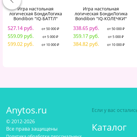
Игра настольная
Игра настольная
логическая БондиЛогика
логическая БондиЛогика
Bondibon "IQ-БАТТЛ"
Bondibon "IQ-КОЛЕЧКИ"
527.14 руб.
338.65 руб.
от 50 000 ₽
от 50 000 ₽
559.09 руб.
359.17 руб.
от 5 000 ₽
от 5 000 ₽
599.02 руб.
384.82 руб.
от 10 000 ₽
от 10 000 ₽
Anytos.ru
Если у вас остали
© 2012-2026
Каталог
Все права защищены
Политика обработки персональных