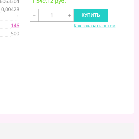
1 549.12 руб.
6063304
0,00428
–
+
1
146
Как заказать оптом
500