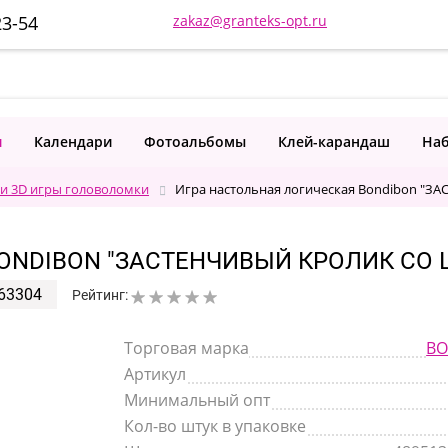
23-54
zakaz@granteks-opt.ru
и
Календари
Фотоальбомы
Клей-карандаш
Наб
 и 3D игры головоломки
Игра настольная логическая Bondibon 
ONDIBON "ЗАСТЕНЧИВЫЙ КРОЛИК СО
63304
Рейтинг:
Торговая марка
BO
Артикул
Минимальный опт
Кол-во штук в упаковке