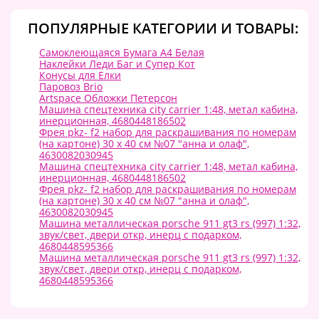
ПОПУЛЯРНЫЕ КАТЕГОРИИ И ТОВАРЫ:
Самоклеющаяся Бумага А4 Белая
Наклейки Леди Баг и Супер Кот
Конусы для Елки
Паровоз Brio
Artspace Обложки Петерсон
Машина спецтехника city carrier 1:48, метал кабина,
инерционная, 4680448186502
Фрея pkz- f2 набор для раскрашивания по номерам
(на картоне) 30 х 40 см №07 "анна и олаф",
4630082030945
Машина спецтехника city carrier 1:48, метал кабина,
инерционная, 4680448186502
Фрея pkz- f2 набор для раскрашивания по номерам
(на картоне) 30 х 40 см №07 "анна и олаф",
4630082030945
Машина металлическая porsche 911 gt3 rs (997) 1:32,
звук/свет, двери откр, инерц с подарком,
4680448595366
Машина металлическая porsche 911 gt3 rs (997) 1:32,
звук/свет, двери откр, инерц с подарком,
4680448595366