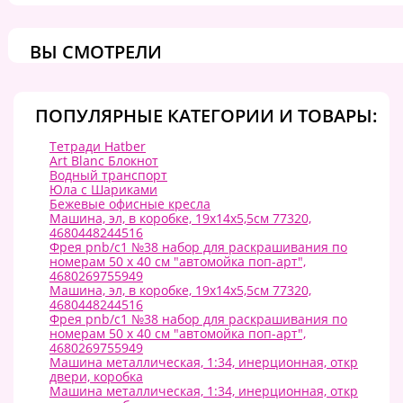
ВЫ СМОТРЕЛИ
ПОПУЛЯРНЫЕ КАТЕГОРИИ И ТОВАРЫ:
Тетради Hatber
Art Blanc Блокнот
Водный транспорт
Юла с Шариками
Бежевые офисные кресла
Машина, эл, в коробке, 19х14х5,5см 77320,
4680448244516
Фрея pnb/c1 №38 набор для раскрашивания по
номерам 50 х 40 см "автомойка поп-арт",
4680269755949
Машина, эл, в коробке, 19х14х5,5см 77320,
4680448244516
Фрея pnb/c1 №38 набор для раскрашивания по
номерам 50 х 40 см "автомойка поп-арт",
4680269755949
Машина металлическая, 1:34, инерционная, откр
двери, коробка
Машина металлическая, 1:34, инерционная, откр