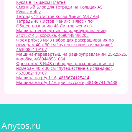
Кукла в Пышном Платье
Сменный Блок для Тетради на Кольцах А5
Куклы Anlily
Тетрадь 12 Листов Косая Линия (A4 / А5)
Тетрадь 48 Листов Феникс (Плюс / по
Обществознанию 48 Листов Феникс)
Машина-перевертыш на радиоуправлении,
21х15х14,5, коробка, 4680448496205
Фрея pnb/c3 №43 набор для раскрашивания по
номерам 40 х 30 см "путешествие в исландию",
4630082119107
Машина-перевёртыш на радиоуправлении, 25х25х25,
коробка, 4680448561064
Фрея pnb/c3 №43 набор для раскрашивания по
номерам 40 х 30 см "путешествие в исландию",
4630082119107
Машина на р/у 1:16, 4813674125414
Машина на р/у 1:16 цвет ассорти, 4813674125438
Anytos.ru