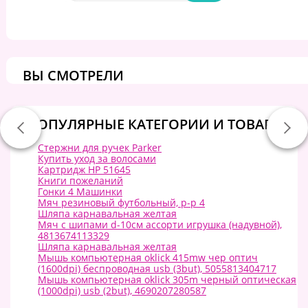
ВЫ СМОТРЕЛИ
ПОПУЛЯРНЫЕ КАТЕГОРИИ И ТОВАРЫ:
Стержни для ручек Parker
Купить уход за волосами
Картридж HP 51645
Книги пожеланий
Гонки 4 Машинки
Мяч резиновый футбольный, р-р 4
Шляпа карнавальная желтая
Мяч с шипами d-10см ассорти игрушка (надувной),
4813674113329
Шляпа карнавальная желтая
Мышь компьютерная oklick 415mw чер оптич
(1600dpi) беспроводная usb (3but), 5055813404717
Мышь компьютерная oklick 305m черный оптическая
(1000dpi) usb (2but), 4690207280587