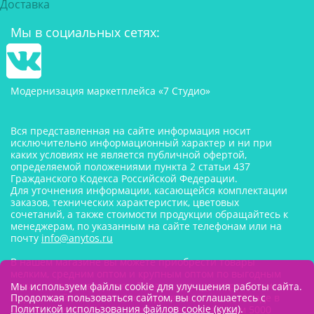
Доставка
Мы в социальных сетях:
Модернизация маркетплейса «7 Студио»
Вся представленная на сайте информация носит
исключительно информационный характер и ни при
каких условиях не является публичной офертой,
определяемой положениями пункта 2 статьи 437
Гражданского Кодекса Российской Федерации.
Для уточнения информации, касающейся комплектации
заказов, технических характеристик, цветовых
сочетаний, а также стоимости продукции обращайтесь к
менеджерам, по указанным на сайте телефонам или на
почту
info@anytos.ru
В нашем магазине вы можете приобрести товары
мелким, средним оптом и крупным оптом по выгодным
ценам от производителя. Товары для одностраничников,
Мы используем файлы cookie для улучшения работы сайта.
Продолжая пользоваться сайтом, вы соглашаетесь с
маркетплейсов оптом со склада, в наличии на складе в
Политикой использования файлов cookie (куки)
.
Москве. Минимальная сумма заказа составляем 5000