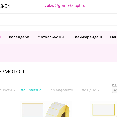
23-54
zakaz@granteks-opt.ru
и
Календари
Фотоальбомы
Клей-карандаш
Наб
ТЕРМОТОП
на
рности
по новизне
по алфавиту
по цене