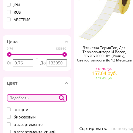
JPN
RUS
АВСТРИЯ
Австрия
Африка
Цена
Бангладеш
Этикетка ТермоТоп, Для
0.76
133950
БЕЛАРУСЬ
Термопринтера И Весов,
30х20х2000 Шт. (ролик),
Беларусь
Светостойкость До 12 Месяцев
От
До
Бельгия
148.96 руб.
Болгария
157.04 руб.
167.43 руб.
Бразилия
Цвет
ВВ2628-1
Великобритания
Венгерская Республика
Венгрия
ассорти
Вьетнам
бирюзовый
Германия
в ассортименте
Сортировать:
по популя
ГЕРМАНИЯ
в ассортименте: синий,