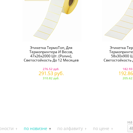
Этикетка ТермоТоп, Для
Этикетка Тер
Термопринтера И Весов,
Термопринтер
47х26х2000 Шт. (ролик),
58х30х900 Шт
Светостойкость До 12 Месяцев
Светостойкость 
276.52 руб.
182.93
291.53 руб.
192.86
310.82 руб.
205.62
на
рности
по новизне
по алфавиту
по цене