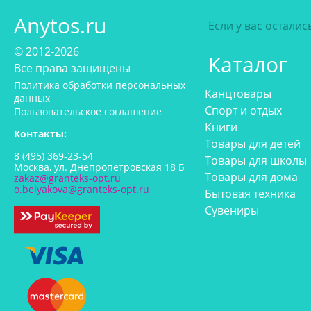
КОРЕЯ, НАРОДНО-
ДЕМОКРАТИЧ.РЕСПУБЛ.
Anytos.ru
Если у вас остали
КОРЕЯ, РЕСПУБЛИКА
ЛАТВИЯ
© 2012-2026
Каталог
Латвия
Все права защищены
МАЛАЙЗИЯ
Политика обработки персональных
Канцтовары
Малайзия
данных
Спорт и отдых
Пользовательское соглашение
МЕКСИКА
Книги
Мексика
Контакты:
Товары для детей
НИДЕРЛАНДЫ
8 (495) 369-23-54
Товары для школы
Нидерланды
Москва, ул. Днепропетровская 18 Б
Товары для дома
zakaz@granteks-opt.ru
Пакистан
o.belyakova@granteks-opt.ru
Бытовая техника
Перу
Сувениры
ПОЛЬША
Польша
Португалия
Республика Беларусь
Республика Корея
Российская Федерация