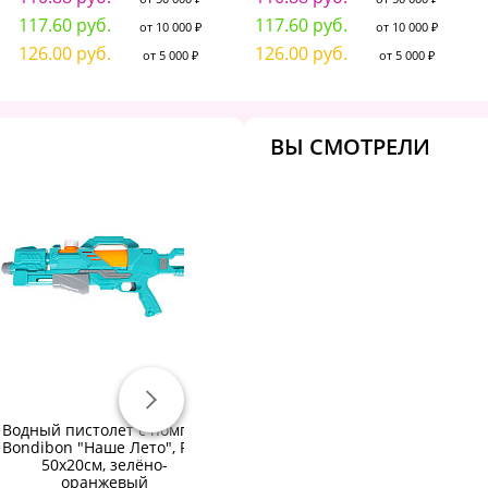
117.60 руб.
117.60 руб.
от 10 000 ₽
от 10 000 ₽
126.00 руб.
126.00 руб.
от 5 000 ₽
от 5 000 ₽
ВЫ СМОТРЕЛИ
Водный пистолет с помпой
Водный пистолет Bondibon
Bondibon "Наше Лето", РАС
"Наше Лето", динозаврик
2
50х20см, зелёно-
зелёный
оранжевый