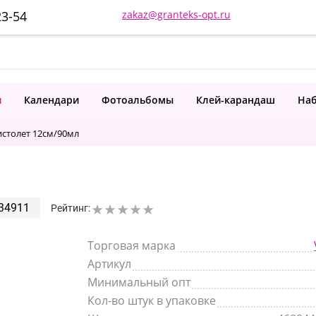
23-54
zakaz@granteks-opt.ru
и
Календари
Фотоальбомы
Клей-карандаш
Наб
столет 12см/90мл
34911
Рейтинг:
Торговая марка
Артикул
Минимальный опт
Кол-во штук в упаковке