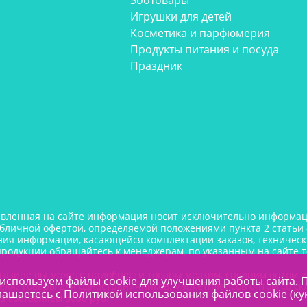
Зоотовары
Игрушки для детей
Косметика и парфюмерия
Продукты питания и посуда
Праздник
авленная на сайте информация носит исключительно информаци
убличной офертой, определяемой положениями пункта 2 статьи 
ния информации, касающейся комплектации заказов, технически
продукции обращайтесь к менеджерам, по указанным на сайте 
газине вы можете приобрести товары мелким, средним оптом 
используем файлы cookie для улучшения работы сайта. 
еля. Товары для одностраничников, маркетплейсов оптом со ск
лашаетесь с
Политикой использования файлов cookie (ку
а составляем 5000 руб.