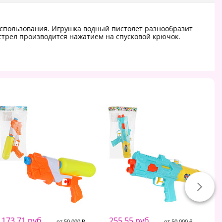
 использования. Игрушка водный пистолет разнообразит
стрел производится нажатием на спусковой крючок.
173.71 руб.
255.55 руб.
2
от 50 000 ₽
от 50 000 ₽