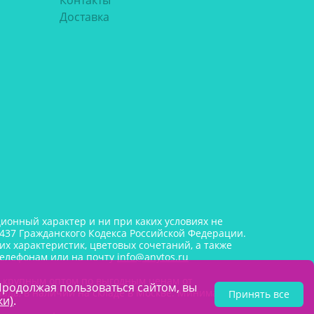
Контакты
Доставка
онный характер и ни при каких условиях не
437 Гражданского Кодекса Российской Федерации.
х характеристик, цветовых сочетаний, а также
телефонам или на почту
info@anytos.ru
и крупным оптом по выгодным ценам от
Продолжая пользоваться сайтом, вы
лада, в наличии на складе в Москве. Минимальная
Принять все
ки)
.