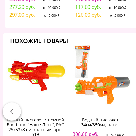
277.20 руб.
117.60 руб.
от 10 000 ₽
от 10 000 ₽
297.00 руб.
126.00 руб.
от 5 000 ₽
от 5 000 ₽
ПОХОЖИЕ ТОВАРЫ
Водный пистолет с помпой
Водный пистолет
Bondibon "Наше Лето", РАС
34см/350мл, пакет
25х53х8 см, красный, арт.
308.88 руб.
519
от 50 000 ₽