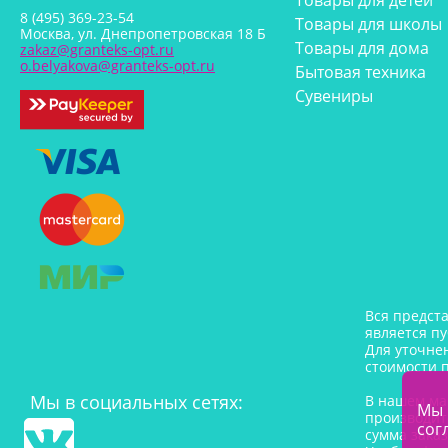
Товары для детей
8 (495) 369-23-54
Товары для школы
Москва, ул. Днепропетровская 18 Б
Товары для дома
zakaz@granteks-opt.ru
o.belyakova@granteks-opt.ru
Бытовая техника
Сувениры
Вся предст
является п
Для уточне
стоимости 
Мы в социальных сетях:
В нашем ма
Мы 
производит
сог
сумма заказ