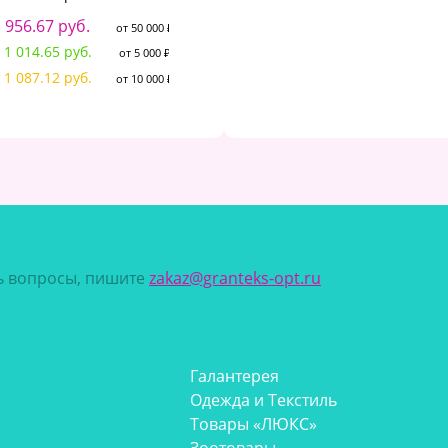
2
136.22 руб.
от 50 000 ₽
956.67 руб.
2
от 50 000 ₽
144.48 руб.
от 5 000 ₽
1 014.65 руб.
от 5 000 ₽
154.80 руб.
от 10 000 ₽
1 087.12 руб.
от 10 000 ₽
сь вопросы, пишите
zakaz@granteks-opt.ru
Галантерея
Одежда и Текстиль
Товары «ЛЮКС»