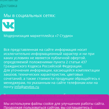
Доставка
Мы в социальных сетях:
Модернизация маркетплейса «7 Студио»
Вся представленная на сайте информация носит
исключительно информационный характер и ни при
каких условиях не является публичной офертой,
определяемой положениями пункта 2 статьи 437
Гражданского Кодекса Российской Федерации.
Для уточнения информации, касающейся комплектации
заказов, технических характеристик, цветовых
сочетаний, а также стоимости продукции обращайтесь к
менеджерам, по указанным на сайте телефонам или на
почту
info@anytos.ru
В нашем магазине вы можете приобрести товары
мелким, средним оптом и крупным оптом по выгодным
ценам от производителя. Товары для одностраничников,
Мы используем файлы cookie для улучшения работы сайта.
Продолжая пользоваться сайтом, вы соглашаетесь с
маркетплейсов оптом со склада, в наличии на складе в