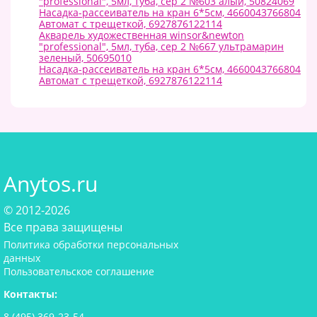
"professional", 5мл, туба, сер 2 №603 алый, 50824069
Насадка-рассеиватель на кран 6*5см, 4660043766804
Автомат с трещеткой, 6927876122114
Акварель художественная winsor&newton
"professional", 5мл, туба, сер 2 №667 ультрамарин
зеленый, 50695010
Насадка-рассеиватель на кран 6*5см, 4660043766804
Автомат с трещеткой, 6927876122114
Anytos.ru
© 2012-2026
Все права защищены
Политика обработки персональных
данных
Пользовательское соглашение
Контакты:
8 (495) 369-23-54