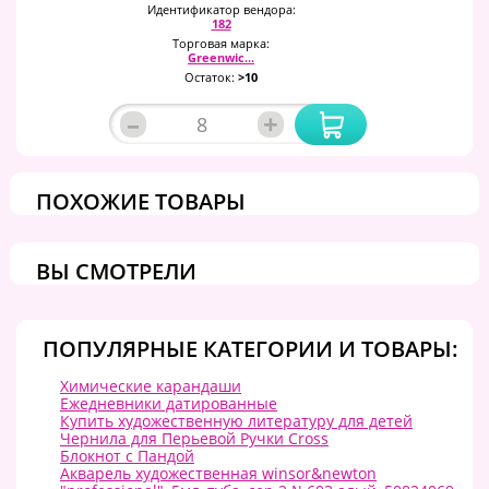
Идентификатор вендора:
182
Торговая марка:
Greenwic...
Остаток:
>10
–
+
ПОХОЖИЕ ТОВАРЫ
ВЫ СМОТРЕЛИ
ПОПУЛЯРНЫЕ КАТЕГОРИИ И ТОВАРЫ:
Химические карандаши
Ежедневники датированные
Купить художественную литературу для детей
Чернила для Перьевой Ручки Cross
Блокнот с Пандой
Акварель художественная winsor&newton