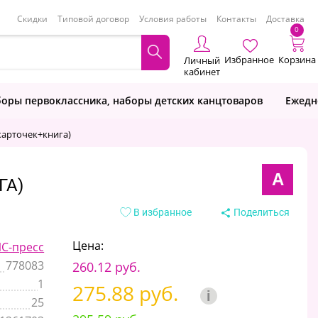
Скидки
Типовой договор
Условия работы
Контакты
Доставка
0
Избранное
Корзина
Личный
кабинет
оры первоклассника, наборы детских канцтоваров
Ежедн
карточек+книга)
А
ГА)
В избранное
Поделиться
Цена:
С-пресс
778083
260.12 руб.
1
275.88 руб.
i
25