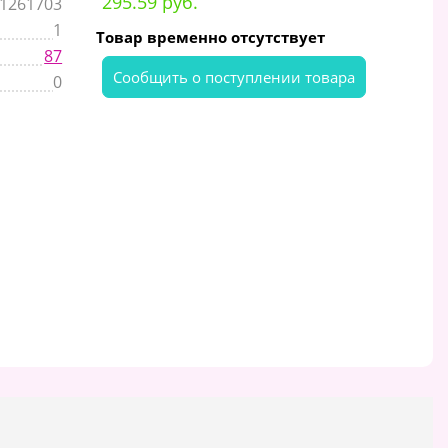
295.59 руб.
1261703
1
Товар временно отсутствует
87
Cообщить о поступлении товара
0