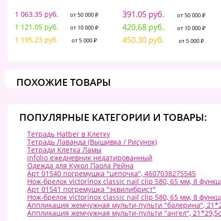
391.05 руб.
1 063.35 руб.
от 50 000 ₽
от 50 000 ₽
420.68 руб.
1 121.05 руб.
от 10 000 ₽
от 10 000 ₽
450.30 руб.
1 195.23 руб.
от 5 000 ₽
от 5 000 ₽
ПОХОЖИЕ ТОВАРЫ
ПОПУЛЯРНЫЕ КАТЕГОРИИ И ТОВАРЫ:
Тетрадь Hatber в Клетку
Тетрадь Лаванда (Вышивка / Рисунок)
Тетради Клетка Ламы
infolio ежедневник недатированный
Одежда для Кукол Паола Рейна
Арт 01540 погремушка "цепочка", 4607038275545
Нож-брелок victorinox classic nail clip 580, 65 мм, 8 ф
Арт 01541 погремушка "эквилибрист"
Нож-брелок victorinox classic nail clip 580, 65 мм, 8 ф
Аппликация жемчужная мульти-пульти "балерина", 21*29
Аппликация жемчужная мульти-пульти "ангел", 21*29,5с