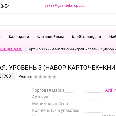
23-54
zakaz@granteks-opt.ru
и
Календари
Фотоальбомы
Клей-карандаш
Наб
шки для детей
Арт.25530 Учим английский играя. Уровень 3 (набор 
Я. УРОВЕНЬ 3 (НАБОР КАРТОЧЕК+КНИ
61703
Рейтинг:
Торговая марка
АЙРИ
Артикул
Минимальный опт
Кол-во штук в упаковке