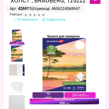
"ХОЛСТ", BRAUBERG, 125222
Арт:
426911
Штрихкод: 4606224068947
Рейтинг:
В избранное
Поделиться