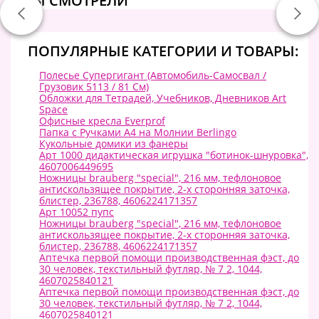
ВЫ СМОТРЕЛИ
ПОПУЛЯРНЫЕ КАТЕГОРИИ И ТОВАРЫ:
Полесье Супергигант (Автомобиль-Самосвал /
Грузовик 5113 / 81 См)
Обложки для Тетрадей, Учебников, Дневников Art
Space
Офисные кресла Everprof
Папка с Ручками А4 на Молнии Berlingo
Кукольные домики из фанеры
Арт 1000 дидактическая игрушка "ботинок-шнуровка",
4607006449695
Ножницы brauberg "special", 216 мм, тефлоновое
антискользящее покрытие, 2-х сторонняя заточка,
блистер, 236788, 4606224171357
Арт 10052 пупс
Ножницы brauberg "special", 216 мм, тефлоновое
антискользящее покрытие, 2-х сторонняя заточка,
блистер, 236788, 4606224171357
Аптечка первой помощи производственная фэст, до
30 человек, текстильный футляр, № 7 2, 1044,
4607025840121
Аптечка первой помощи производственная фэст, до
30 человек, текстильный футляр, № 7 2, 1044,
4607025840121