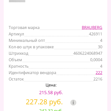
Торговая марка
BRAUBERG
Артикул
426911
Минимальный опт
4
Кол-во штук в упаковке
30
Штрихкод
4606224068947
Объем
0,0004
Кратность
4
Идентификатор вендора
222
Остаток
2216
Цена:
215.58 руб.
227.28 руб.
i
242.32 руб.