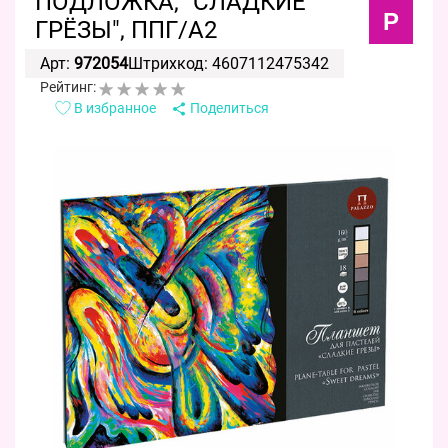
ПОДЛОЖКА, "СЛАДКИЕ
P
ГРЁЗЫ", ППГ/А2
Арт:
972054
Штрихкод: 4607112475342
Рейтинг:
В избранное
Поделиться