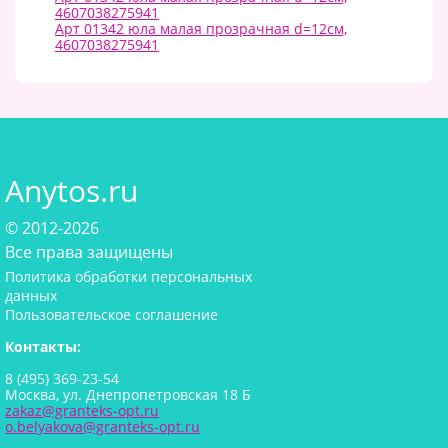
4607038275941
Арт 01342 юла малая прозрачная d=12см,
4607038275941
Anytos.ru
© 2012-2026
Все права защищены
Политика обработки персональных
данных
Пользовательское соглашение
Контакты:
8 (495) 369-23-54
Москва, ул. Днепропетровская 18 Б
zakaz@granteks-opt.ru
o.belyakova@granteks-opt.ru