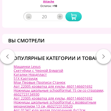
Attache
Остаток:
>10
–
+
ВЫ СМОТРЕЛИ
ПОПУЛЯРНЫЕ КАТЕГОРИИ И ТОВАРЫ:
Машинки Lexus
Скетчбуки с Черной Бумагой
Каталки Нордпласт
51X Картридж
Мои Первые Прописи Станюк
Арт 22005 кроватка для куклы, 4601146601692
Ножницы школьные schoolformat 15 см со стразами,
4602723134930
Арт 22005 кроватка для куклы, 4601146601692
Ножницы школьные schoolformat с возвратным
механизмом 13 см, 4602723133520
Арт 01342 юла малая прозрачная d=12см,