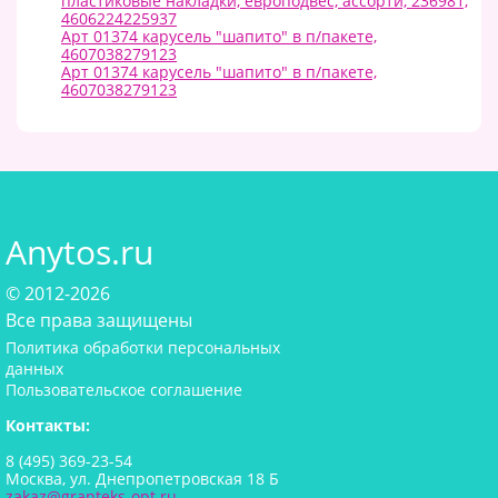
пластиковые накладки, европодвес, ассорти, 236981,
4606224225937
Арт 01374 карусель "шапито" в п/пакете,
4607038279123
Арт 01374 карусель "шапито" в п/пакете,
4607038279123
Anytos.ru
© 2012-2026
Все права защищены
Политика обработки персональных
данных
Пользовательское соглашение
Контакты:
8 (495) 369-23-54
Москва, ул. Днепропетровская 18 Б
zakaz@granteks-opt.ru