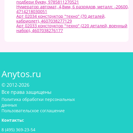
подбери букву, 9785811270521
Нумератор автомат, 4,8мм, 6 разрядов, металл: -20600,
4714218030051
Арт 02034 конструктор "техно" (70 деталей,
кабриолет), 4607038277129
Арт 02033 конструктор "техно" (220 деталей, военный
набор), 4607038276177
Anytos.ru
© 2012-2026
Все права защищены
Политика обработки персональных
данных
Пользовательское соглашение
Контакты:
8 (495) 369-23-54