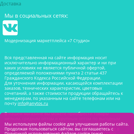
Доставка
Мы в социальных сетях:
Модернизация маркетплейса «7 Студио»
Вся представленная на сайте информация носит
исключительно информационный характер и ни при
каких условиях не является публичной офертой,
определяемой положениями пункта 2 статьи 437
Гражданского Кодекса Российской Федерации.
Для уточнения информации, касающейся комплектации
заказов, технических характеристик, цветовых
сочетаний, а также стоимости продукции обращайтесь к
менеджерам, по указанным на сайте телефонам или на
почту
info@anytos.ru
В нашем магазине вы можете приобрести товары
мелким, средним оптом и крупным оптом по выгодным
ценам от производителя. Товары для одностраничников,
Мы используем файлы cookie для улучшения работы сайта.
маркетплейсов оптом со склада, в наличии на складе в
Продолжая пользоваться сайтом, вы соглашаетесь с
Политикой использования файлов cookie (куки)
.
Москве. Минимальная сумма заказа составляем 5000