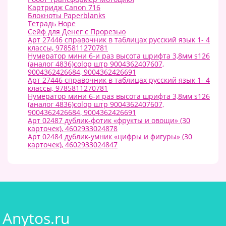
Картридж Canon 716
Блокноты Paperblanks
Тетрадь Hope
Сейф для Денег с Прорезью
Арт 27446 справочник в таблицах русский язык 1- 4
классы, 9785811270781
Нумератор мини 6-и раз высота шрифта 3,8мм s126
(аналог 4836)colop штр 9004362407607,
9004362426684, 9004362426691
Арт 27446 справочник в таблицах русский язык 1- 4
классы, 9785811270781
Нумератор мини 6-и раз высота шрифта 3,8мм s126
(аналог 4836)colop штр 9004362407607,
9004362426684, 9004362426691
Арт 02487 дублик-фотик «фрукты и овощи» (30
карточек), 4602933024878
Арт 02484 дублик-умник «цифры и фигуры» (30
карточек), 4602933024847
Anytos.ru