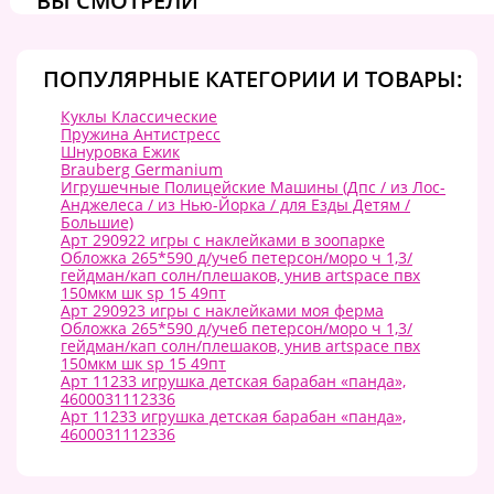
ВЫ СМОТРЕЛИ
ПОПУЛЯРНЫЕ КАТЕГОРИИ И ТОВАРЫ:
Куклы Классические
Пружина Антистресс
Шнуровка Ежик
Brauberg Germanium
Игрушечные Полицейские Машины (Дпс / из Лос-
Анджелеса / из Нью-Йорка / для Езды Детям /
Большие)
Арт 290922 игры с наклейками в зоопарке
Обложка 265*590 д/учеб петерсон/моро ч 1,3/
гейдман/кап солн/плешаков, унив artspace пвх
150мкм шк sp 15 49пт
Арт 290923 игры с наклейками моя ферма
Обложка 265*590 д/учеб петерсон/моро ч 1,3/
гейдман/кап солн/плешаков, унив artspace пвх
150мкм шк sp 15 49пт
Арт 11233 игрушка детская барабан «панда»,
4600031112336
Арт 11233 игрушка детская барабан «панда»,
4600031112336