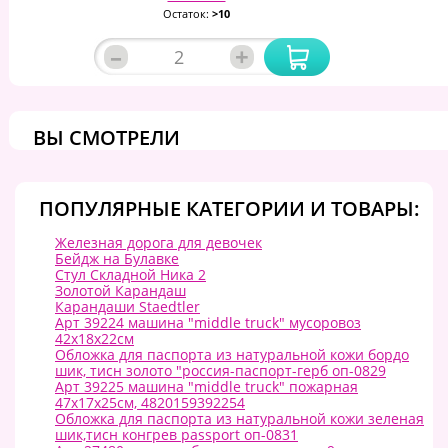
Остаток:
>10
–
+
ВЫ СМОТРЕЛИ
ПОПУЛЯРНЫЕ КАТЕГОРИИ И ТОВАРЫ:
Железная дорога для девочек
Бейдж на Булавке
Стул Складной Ника 2
Золотой Карандаш
Карандаши Staedtler
Арт 39224 машина "middle truck" мусоровоз
42х18х22см
Обложка для паспорта из натуральной кожи бордо
шик, тисн золото "россия-паспорт-герб оп-0829
Арт 39225 машина "middle truck" пожарная
47х17х25см, 4820159392254
Обложка для паспорта из натуральной кожи зеленая
шик,тисн конгрев passport оп-0831