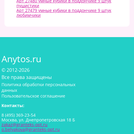
Арт 27480 умные кубики в поддончике 9 штук
пушистики
Арт 27479 умные кубики в поддончике 9 штук
любимчики
Anytos.ru
© 2012-2026
Все права защищены
Политика обработки персональных
данных
Пользовательское соглашение
Контакты:
8 (495) 369-23-54
Москва, ул. Днепропетровская 18 Б
zakaz@granteks-opt.ru
o.belyakova@granteks-opt.ru