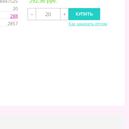
292.36 руб.
8447525
20
–
+
288
2857
Как заказать оптом