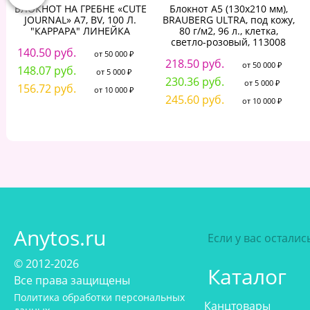
БЛОКНОТ НА ГРЕБНЕ «CUTE
Блокнот А5 (130х210 мм),
JOURNAL» A7, BV, 100 Л.
BRAUBERG ULTRA, под кожу,
"КАРРАРА" ЛИНЕЙКА
80 г/м2, 96 л., клетка,
светло-розовый, 113008
140.50 руб.
от 50 000 ₽
218.50 руб.
от 50 000 ₽
148.07 руб.
от 5 000 ₽
230.36 руб.
от 5 000 ₽
156.72 руб.
от 10 000 ₽
245.60 руб.
от 10 000 ₽
Anytos.ru
Если у вас остали
© 2012-2026
Каталог
Все права защищены
Политика обработки персональных
Канцтовары