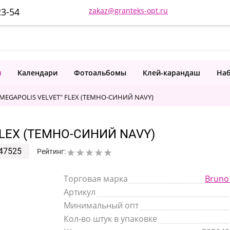
23-54
zakaz@granteks-opt.ru
и
Календари
Фотоальбомы
Клей-карандаш
Наб
MEGAPOLIS VELVET" FLEX (ТЕМНО-СИНИЙ NAVY)
FLEX (ТЕМНО-СИНИЙ NAVY)
47525
Рейтинг:
Торговая марка
Bruno 
Артикул
Минимальный опт
Кол-во штук в упаковке