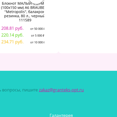
Блокнот МАЛЫЙ ФОРМАТ
Блокнот 80л, клетка, А5
Бл
(100х150 мм) А6 BRAUBERG
Flora 1, пласт.обл,
"Metropolis", балакрон,
серебр.спираль
2
резинка, 80 л., черный,
472.44 руб.
111589
от 50 000 ₽
2
491.04 руб.
от 5 000 ₽
208.81 руб.
2
от 50 000 ₽
524.52 руб.
от 10 000 ₽
220.14 руб.
от 5 000 ₽
234.71 руб.
от 10 000 ₽
сь вопросы, пишите
zakaz@granteks-opt.ru
Галантерея