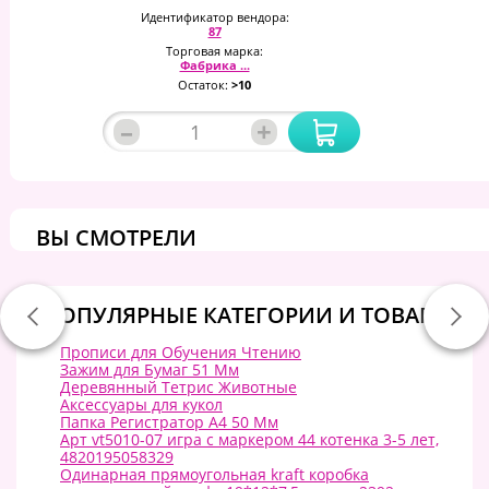
Идентификатор вендора:
87
Торговая марка:
Фабрика ...
Остаток:
>10
–
+
ВЫ СМОТРЕЛИ
ПОПУЛЯРНЫЕ КАТЕГОРИИ И ТОВАРЫ:
Прописи для Обучения Чтению
Зажим для Бумаг 51 Мм
Деревянный Тетрис Животные
Аксессуары для кукол
Папка Регистратор А4 50 Мм
Арт vt5010-07 игра с маркером 44 котенка 3-5 лет,
4820195058329
Одинарная прямоугольная kraft коробка