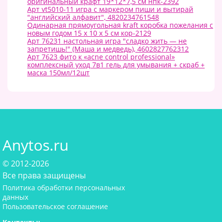
оригинальный крафт 19*12*7,5 см нпк-2392
Арт vt5010-11 игра с маркером пиши и вытирай
"английский алфавит", 4820234761548
Одинарная прямоугольная kraft коробка пожелания с
новым годом 15 х 10 х 5 см кор-2129
Арт 76231 настольная игра "сладко жить — не
запретишь!" (Маша и медведь), 4602827762312
Арт 7623 фито к «acne control professional»
комплексный уход 7в1 гель для умывания + скраб +
маска 150мл/12шт
Anytos.ru
© 2012-2026
Все права защищены
Политика обработки персональных
данных
Пользовательское соглашение