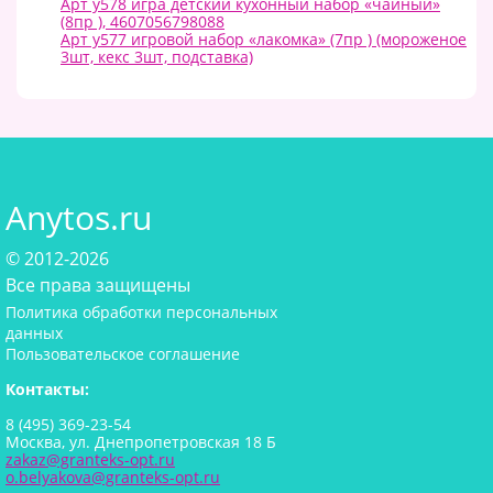
Арт у578 игра детский кухонный набор «чайный»
(8пр ), 4607056798088
Арт у577 игровой набор «лакомка» (7пр ) (мороженое
3шт, кекс 3шт, подставка)
Anytos.ru
© 2012-2026
Все права защищены
Политика обработки персональных
данных
Пользовательское соглашение
Контакты:
8 (495) 369-23-54
Москва, ул. Днепропетровская 18 Б
zakaz@granteks-opt.ru
o.belyakova@granteks-opt.ru