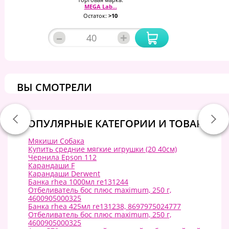
MEGA Lab...
Остаток:
>10
–
+
ВЫ СМОТРЕЛИ
ПОПУЛЯРНЫЕ КАТЕГОРИИ И ТОВАРЫ:
Мякиши Собака
Купить средние мягкие игрушки (20 40см)
Чернила Epson 112
Карандаши F
Карандаши Derwent
Банка rhea 1000мл re131244
Отбеливатель бос плюс maximum, 250 г,
4600905000325
Банка rhea 425мл re131238, 8697975024777
Отбеливатель бос плюс maximum, 250 г,
4600905000325