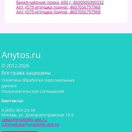
банке+мерная ложка, 600 г, 4600905000332
Арт у579 игрушка поднос, 4607056797968
Арт у579 игрушка поднос, 4607056797968
Anytos.ru
© 2012-2026
Все права защищены
Политика обработки персональных
данных
Пользовательское соглашение
Контакты:
8 (495) 369-23-54
Москва, ул. Днепропетровская 18 Б
zakaz@granteks-opt.ru
o.belyakova@granteks-opt.ru