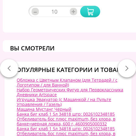
–
+
ВЫ СМОТРЕЛИ
ПОПУЛЯРНЫЕ КАТЕГОРИИ И ТОВАРЫ:
Обложка с Цветным Клапаном (для Тетрадей / с
Логотипом / для Ванной)
Набор Геометрических Фигур для Первоклассника
Дневники Artspace
Игрушка Эвакуатор (с Машинкой / на Пульте
Управления / Газель)
Машина Мустанг Чёрный
Банка биг клаб 1 5л 34818 штр: 0026102348185
Отбеливатель бос плюс maximum, без хлора, в
банке+мерная ложка, 600 г, 4600905000332
Банка биг клаб 1 5л 34818 штр: 0026102348185
Отбеливатель бос плюс maximum, без хлора, в