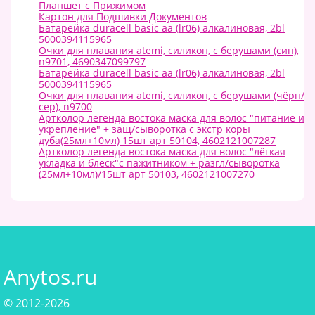
Планшет с Прижимом
Картон для Подшивки Документов
Батарейка duracell basic aa (lr06) алкалиновая, 2bl
5000394115965
Очки для плавания atemi, силикон, с берушами (син),
n9701, 4690347099797
Батарейка duracell basic aa (lr06) алкалиновая, 2bl
5000394115965
Очки для плавания atemi, силикон, с берушами (чёрн/
сер), n9700
Артколор легенда востока маска для волос "питание и
укрепление" + защ/сыворотка с экстр коры
дуба(25мл+10мл) 15шт арт 50104, 4602121007287
Артколор легенда востока маска для волос "лёгкая
укладка и блеск"с пажитником + разгл/сыворотка
(25мл+10мл)/15шт арт 50103, 4602121007270
Anytos.ru
© 2012-2026