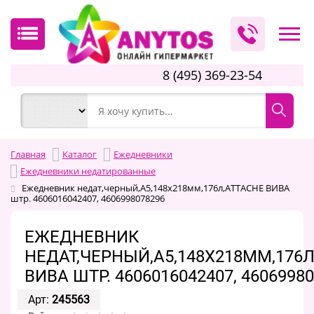
8 (495) 369-23-54
Главная
Каталог
Ежедневники
Ежедневники недатированные
Ежедневник недат,черный,А5,148х218мм,176л,ATTACHE ВИВА
штр. 4606016042407, 4606998078296
ЕЖЕДНЕВНИК
НЕДАТ,ЧЕРНЫЙ,А5,148Х218ММ,176Л
ВИВА ШТР. 4606016042407, 4606998
Арт:
245563