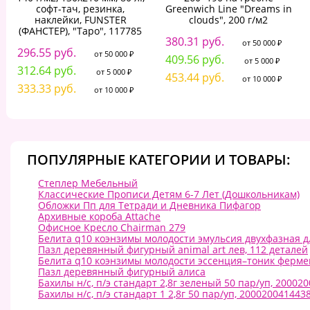
софт-тач, резинка,
Greenwich Line "Dreams in
наклейки, FUNSTER
clouds", 200 г/м2
(ФАНСТЕР), "Таро", 117785
380.31 руб.
от 50 000 ₽
296.55 руб.
от 50 000 ₽
409.56 руб.
от 5 000 ₽
312.64 руб.
от 5 000 ₽
453.44 руб.
от 10 000 ₽
333.33 руб.
от 10 000 ₽
ПОПУЛЯРНЫЕ КАТЕГОРИИ И ТОВАРЫ:
Степлер Мебельный
Классические Прописи Детям 6-7 Лет (Дошкольникам)
Обложки Пп для Тетради и Дневника Пифагор
Архивные короба Attache
Офисное Кресло Chairman 279
Белита q10 коэнзимы молодости эмульсия двухфазная д
Пазл деревянный фигурный animal art лев, 112 деталей
Белита q10 коэнзимы молодости эссенция–тоник ферме
Пазл деревянный фигурный алиса
Бахилы н/с, п/э стандарт 2,8г зеленый 50 пар/уп, 20002
Бахилы н/с, п/э стандарт 1 2,8г 50 пар/уп, 200020041443