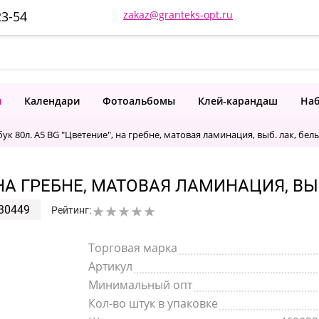
23-54
zakaz@granteks-opt.ru
и
Календари
Фотоальбомы
Клей-карандаш
Наб
ук 80л. А5 BG "Цветение", на гребне, матовая ламинация, выб. лак, бел
, НА ГРЕБНЕ, МАТОВАЯ ЛАМИНАЦИЯ, ВЫ
30449
Рейтинг:
Торговая марка
Артикул
Минимальный опт
Кол-во штук в упаковке