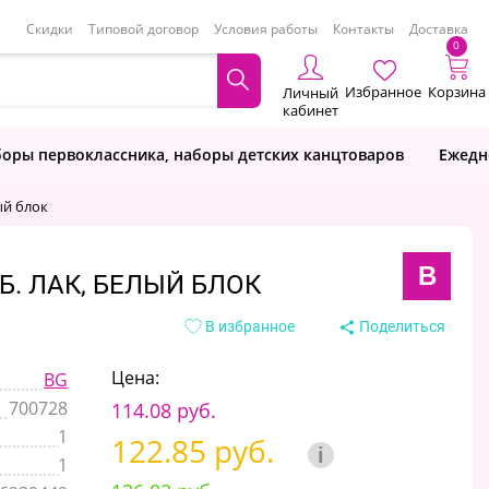
Скидки
Типовой договор
Условия работы
Контакты
Доставка
0
Избранное
Корзина
Личный
кабинет
оры первоклассника, наборы детских канцтоваров
Ежедн
ый блок
B
Б. ЛАК, БЕЛЫЙ БЛОК
В избранное
Поделиться
Цена:
BG
700728
114.08 руб.
1
122.85 руб.
i
1