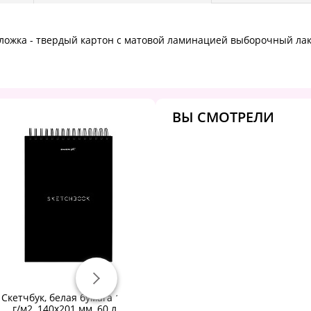
Обложка - твердый картон с матовой ламинацией выборочный лак
ВЫ СМОТРЕЛИ
Скетчбук, белая бумага 100
Скетчбук 100л. А5 7БЦ BG
г/м2, 140х201 мм, 60 л.,
"Поговорим?", глянцевая