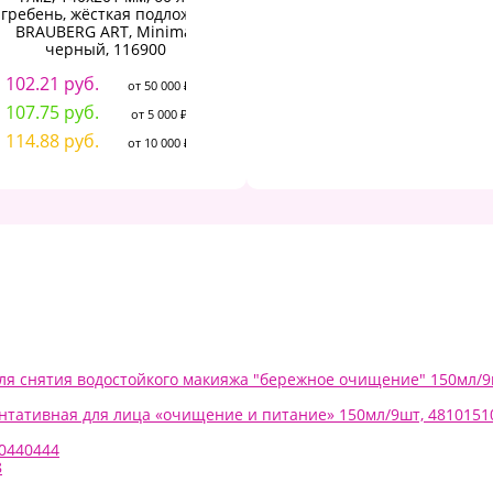
гребень, жёсткая подложка,
ламинация, 100г/м2
"П
BRAUBERG ART, Minimal
2
132.40 руб.
черный, 116900
от 50 000 ₽
142.58 руб.
от 5 000 ₽
102.21 руб.
1
от 50 000 ₽
157.86 руб.
от 10 000 ₽
107.75 руб.
1
от 5 000 ₽
114.88 руб.
1
от 10 000 ₽
ля снятия водостойкого макияжа "бережное очищение" 150мл/9
нтативная для лица «очищение и питание» 150мл/9шт, 4810151
00440444
8