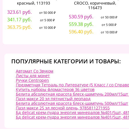
красный, 113193
CROCO, коричневый,
116473
323.61 руб.
от 50 000 ₽
530.59 руб.
от 50 000 ₽
341.17 руб.
от 5 000 ₽
559.38 руб.
от 5 000 ₽
363.75 руб.
от 10 000 ₽
596.40 руб.
от 10 000 ₽
ПОПУЛЯРНЫЕ КАТЕГОРИИ И ТОВАРЫ:
Автомат Со Звуком
Листы для монет
Ручки Centropen
Предметная Тетрадь по Литературе (5 Класс / со Справо
Купить наборы фломастеров 36 цветов
Белита абсолютная красота блеск-шампунь 200мл/15шт (
Пазл макси 20 эл пятнистый леопард
Белита абсолютная красота блеск-шампунь 500мл/15шт
Пазл макси 25 эл лесной олень, 9785811271955
Бд delicat крем-пудра энергия минералов №401/5шт, 48
Бд delicat крем-пудра энергия минералов №401/5шт, 48