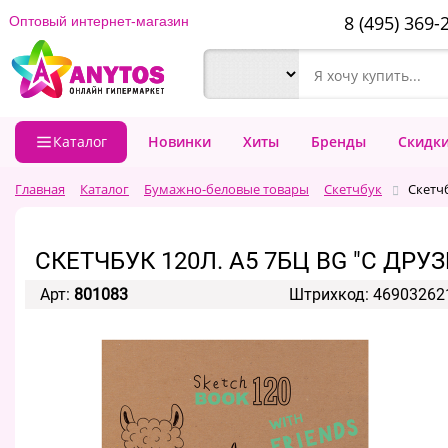
8 (495) 369-
Оптовый интернет-магазин
Каталог
Новинки
Хиты
Бренды
Скидк
Главная
Каталог
Бумажно-беловые товары
Скетчбук
Скетч
СКЕТЧБУК 120Л. А5 7БЦ BG "С Д
Арт:
801083
Штрихкод: 46903262