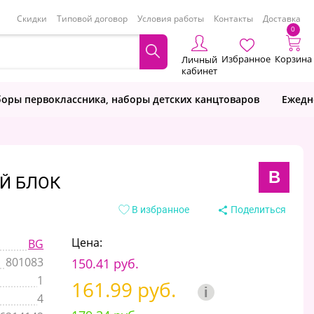
Скидки
Типовой договор
Условия работы
Контакты
Доставка
0
Избранное
Корзина
Личный
кабинет
оры первоклассника, наборы детских канцтоваров
Ежедн
B
ЫЙ БЛОК
В избранное
Поделиться
Цена:
BG
801083
150.41 руб.
1
161.99 руб.
i
4