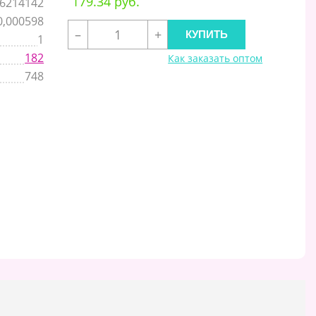
179.34 руб.
6214142
0,000598
–
+
1
182
Как заказать оптом
748