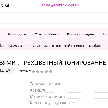
23-54
zakaz@granteks-opt.ru
и
Календари
Фотоальбомы
Клей-карандаш
Наб
бук 120л. А5 7БЦ BG "С друзьями", трехцветный тонированный блок
РУЗЬЯМИ", ТРЕХЦВЕТНЫЙ ТОНИРОВАНН
14142
Рейтинг:
Торговая марка
Артикул
Минимальный опт
Кол-во штук в упаковке