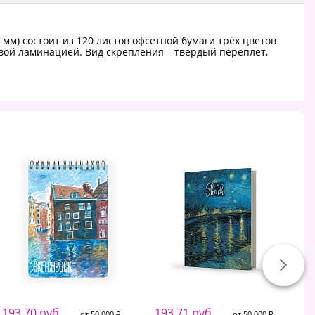
 мм) состоит из 120 листов офсетной бумаги трёх цветов
овой ламинацией. Вид скрепления – твердый переплет,
193.70 руб.
193.71 руб.
1
от 50 000 ₽
от 50 000 ₽