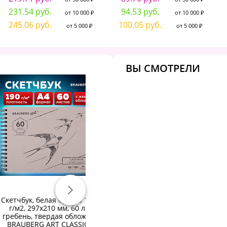
231.54 руб.
94.53 руб.
от 10 000 ₽
от 10 000 ₽
245.06 руб.
100.05 руб.
от 5 000 ₽
от 5 000 ₽
ВЫ СМОТРЕЛИ
Скетчбук, белая бумага 190
Скетчбук, акварельная
С
г/м2, 297х210 мм, 60 л.,
белая бумага 200 г/м2
14
гребень, твердая обложка,
ГОЗНАК, 145х205 мм, 40
BRAUBERG ART CLASSIC,
листов, гребень подложка