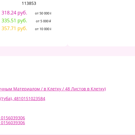
113853
BRAUBERG ART "DEBUT",
110994
318.24 руб.
6
от 50 000 ₽
194.35 руб.
от 50 000 ₽
335.51 руб.
6
от 5 000 ₽
204.90 руб.
от 5 000 ₽
357.71 руб.
7
от 10 000 ₽
218.46 руб.
от 10 000 ₽
чным Материалом / в Клетку / 48 Листов в Клетку)
туба), 4810151023584
10156039306
10156039306