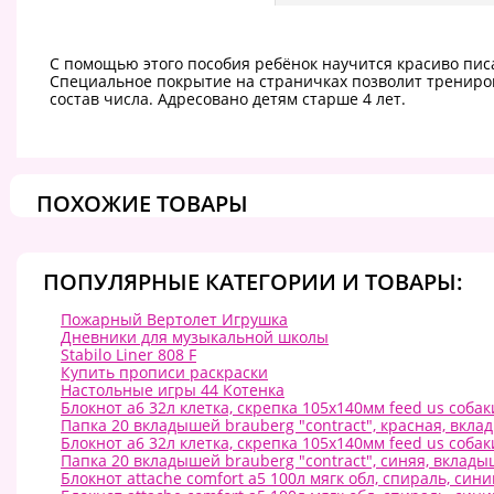
С помощью этого пособия ребёнок научится красиво пис
Специальное покрытие на страничках позволит трениров
состав числа. Адресовано детям старше 4 лет.
ПОХОЖИЕ ТОВАРЫ
ПОПУЛЯРНЫЕ КАТЕГОРИИ И ТОВАРЫ:
Пожарный Вертолет Игрушка
Дневники для музыкальной школы
Stabilo Liner 808 F
Купить прописи раскраски
Настольные игры 44 Котенка
Блокнот а6 32л клетка, скрепка 105х140мм feed us соба
Папка 20 вкладышей brauberg "contract", красная, вклад
Блокнот а6 32л клетка, скрепка 105х140мм feed us соба
Папка 20 вкладышей brauberg "contract", синяя, вкладыш
Блокнот attache comfort а5 100л мягк обл, спираль, син