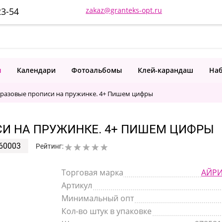
23-54
zakaz@granteks-opt.ru
и
Календари
Фотоальбомы
Клей-карандаш
Наб
оразовые прописи на пружинке. 4+ Пишем цифры
СИ НА ПРУЖИНКЕ. 4+ ПИШЕМ ЦИФРЫ
60003
Рейтинг:
Торговая марка
АЙРИ
Артикул
Минимальный опт
Кол-во штук в упаковке