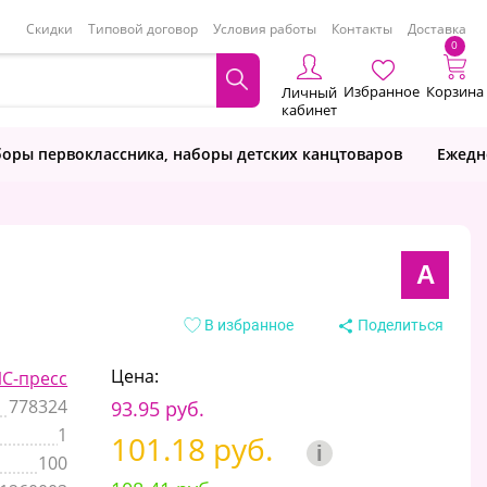
Скидки
Типовой договор
Условия работы
Контакты
Доставка
0
Избранное
Корзина
Личный
кабинет
оры первоклассника, наборы детских канцтоваров
Ежедн
А
В избранное
Поделиться
Цена:
С-пресс
778324
93.95 руб.
1
101.18 руб.
i
100