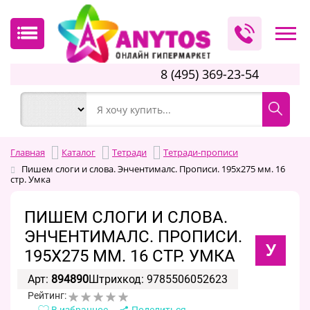
8 (495) 369-23-54
Главная
Каталог
Тетради
Тетради-прописи
Пишем слоги и слова. Энчентималс. Прописи. 195х275 мм. 16
стр. Умка
ПИШЕМ СЛОГИ И СЛОВА.
ЭНЧЕНТИМАЛС. ПРОПИСИ.
У
195Х275 ММ. 16 СТР. УМКА
Арт:
894890
Штрихкод: 9785506052623
Рейтинг:
В избранное
Поделиться