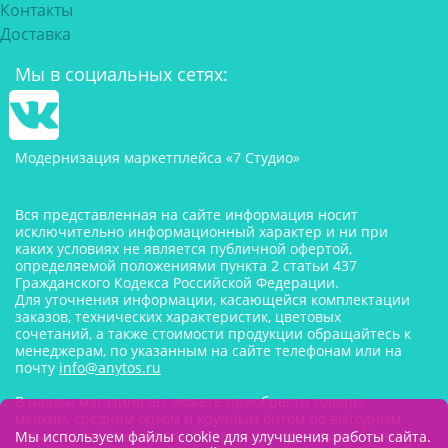
Контакты
Доставка
Мы в социальных сетях:
Модернизация маркетплейса «7 Студио»
Вся представленная на сайте информация носит
исключительно информационный характер и ни при
каких условиях не является публичной офертой,
определяемой положениями пункта 2 статьи 437
Гражданского Кодекса Российской Федерации.
Для уточнения информации, касающейся комплектации
заказов, технических характеристик, цветовых
сочетаний, а также стоимости продукции обращайтесь к
менеджерам, по указанным на сайте телефонам или на
почту
info@anytos.ru
В нашем магазине вы можете приобрести товары
мелким, средним оптом и крупным оптом по выгодным
ценам от производителя. Товары для одностраничников,
Мы используем файлы cookie для улучшения работы сайта.