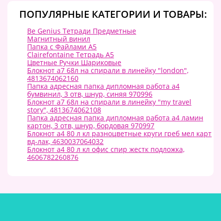
ПОПУЛЯРНЫЕ КАТЕГОРИИ И ТОВАРЫ:
Be Genius Тетради Предметные
Магнитный винил
Папка с Файлами А5
Clairefontaine Тетрадь А5
Цветные Ручки Шариковые
Блокнот а7 68л на спирали в линейку "london",
4813674062160
Папка адресная папка дипломная работа а4
бумвинил, 3 отв, шнур, синяя 970996
Блокнот а7 68л на спирали в линейку "my travel
story", 4813674062108
Папка адресная папка дипломная работа а4 ламин
картон, 3 отв, шнур, бордовая 970997
Блокнот а4 80 л кл разноцветные круги греб мел карт
вд-лак, 4630037064032
Блокнот а4 80 л кл офис спир жестк подложка,
4606782260876