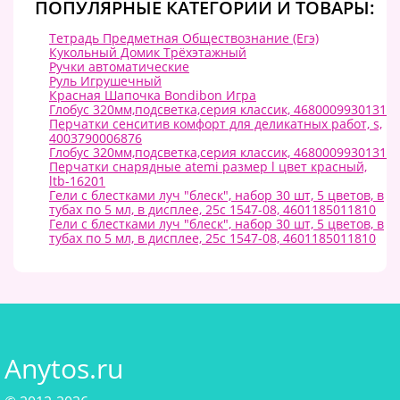
ПОПУЛЯРНЫЕ КАТЕГОРИИ И ТОВАРЫ:
Тетрадь Предметная Обществознание (Егэ)
Кукольный Домик Трёхэтажный
Ручки автоматические
Руль Игрушечный
Красная Шапочка Bondibon Игра
Глобус 320мм,подсветка,серия классик, 4680009930131
Перчатки сенситив комфорт для деликатных работ, s,
4003790006876
Глобус 320мм,подсветка,серия классик, 4680009930131
Перчатки снарядные atemi размер l цвет красный,
ltb-16201
Гели с блестками луч "блеск", набор 30 шт, 5 цветов, в
тубах по 5 мл, в дисплее, 25с 1547-08, 4601185011810
Гели с блестками луч "блеск", набор 30 шт, 5 цветов, в
тубах по 5 мл, в дисплее, 25с 1547-08, 4601185011810
Anytos.ru