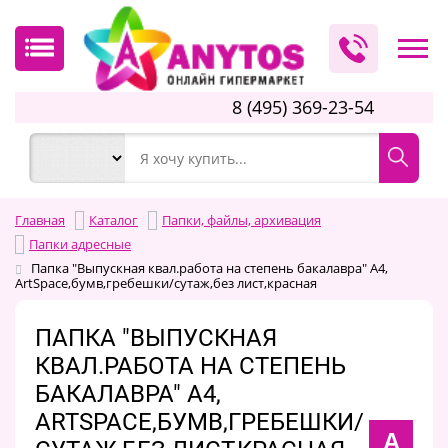
8 (495) 369-23-54
Главная
Каталог
Папки, файлы, архивация
Папки адресные
Папка "Выпускная квал.работа на степень бакалавра" А4,
ArtSpace,бумв,гребешки/сутаж,без лист,красная
ПАПКА "ВЫПУСКНАЯ
КВАЛ.РАБОТА НА СТЕПЕНЬ
БАКАЛАВРА" А4,
ARTSPACE,БУМВ,ГРЕБЕШКИ/
A