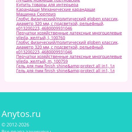
Купить товары для интерьера
Карандаши Механические карандаши
Машинка Сюрприз
Глобус физический/политический globen классик,
диаметр 320 мм, с подсветкой, рельефный,
к013200223, 4680009931046
Перчатки хозяйственные латексные многоцелевые
vileda, желтый, l, 100760
Глобус физический/политический globen классик,
диаметр 320 мм, с подсветкой, рельефный,
к013200223, 4680009931046
Перчатки хозяйственные латексные многоцелевые
vileda, желтый, m, 100759
Гель для пмм finish shine&amp;protect all in1, 1л
Гель для пмм finish shine&amp;protect all in1, 1л
Anytos.ru
© 2012-2026
Все права защищены