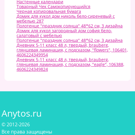
Настенные календари
Товарный Чек Самокопирующийся
Черная копировальная бумага
Домик для кукол дом николь бело-сиреневый с
мебелью 287
Полотенце "праздник солнца" 48*62 см, 3 дизайна
Домик для кукол загородный дом софия бело-
салатовый с мебелью
Полотенце "праздник солнца" 48*62 см, 3 дизайна
Дневник 5-11 класс 48 л, твердый, brauberg,
глянцевая ламинация, с подсказом, "flowers", 106401,
4606224349954
Дневник 5-11 класс 48 л, твердый, brauberg,
глянцевая ламинация, с подсказом, "eagle", 106388,
4606224349824
Anytos.ru
© 2012-2026
Все права защищены