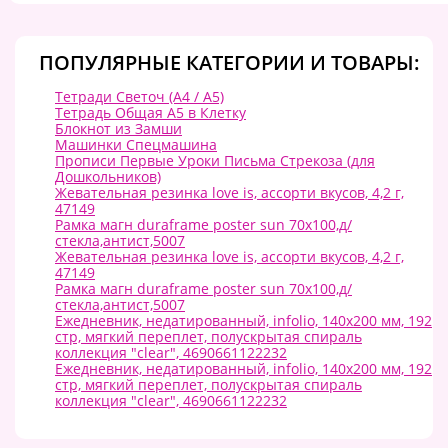
ПОПУЛЯРНЫЕ КАТЕГОРИИ И ТОВАРЫ:
Тетради Светоч (A4 / А5)
Тетрадь Общая А5 в Клетку
Блокнот из Замши
Машинки Спецмашина
Прописи Первые Уроки Письма Стрекоза (для
Дошкольников)
Жевательная резинка love is, ассорти вкусов, 4,2 г,
47149
Рамка магн duraframe poster sun 70х100,д/
стекла,антист,5007
Жевательная резинка love is, ассорти вкусов, 4,2 г,
47149
Рамка магн duraframe poster sun 70х100,д/
стекла,антист,5007
Ежедневник, недатированный, infolio, 140х200 мм, 192
стр, мягкий переплет, полускрытая спираль
коллекция "clear", 4690661122232
Ежедневник, недатированный, infolio, 140х200 мм, 192
стр, мягкий переплет, полускрытая спираль
коллекция "clear", 4690661122232