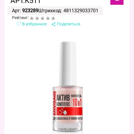
АРТ.К511
Арт:
923289
Штрихкод: 4811329033701
Рейтинг:
В избранное
Поделиться