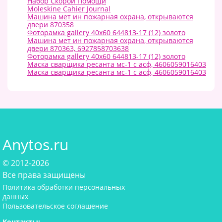
Набор Скорой Помощи
Moleskine Cahier Journal
Машина мет ин пожарная охрана, открываются
двери 870358
Фоторамка gallery 40х60 644813-17 (12) золото
Машина мет ин пожарная охрана, открываются
двери 870363, 6927858703638
Фоторамка gallery 40х60 644813-17 (12) золото
Маска сварщика ресанта мс-1 с асф, 4606059016403
Маска сварщика ресанта мс-1 с асф, 4606059016403
Anytos.ru
© 2012-2026
Все права защищены
Политика обработки персональных
данных
Пользовательское соглашение
Контакты: