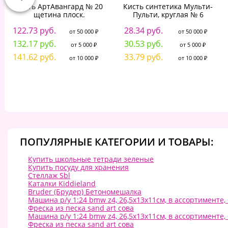
Кисть АртАвангард № 20
Кисть синтетика Мульти-
щетина плоск.
Пульти, круглая № 6
122.73 руб.
28.34 руб.
от 50 000 ₽
от 50 000 ₽
132.17 руб.
30.53 руб.
от 5 000 ₽
от 5 000 ₽
141.62 руб.
33.79 руб.
от 10 000 ₽
от 10 000 ₽
ПОПУЛЯРНЫЕ КАТЕГОРИИ И ТОВАРЫ:
Купить школьные тетради зеленые
Купить посуду для хранения
Стеллаж Sbl
Каталки Kiddieland
Bruder (Брудер) Бетономешалка
Машина р/у 1:24 bmw z4, 26,5х13х11см, в ассортименте,
Фреска из песка sand art сова
Машина р/у 1:24 bmw z4, 26,5х13х11см, в ассортименте,
Фреска из песка sand art сова