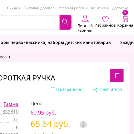
Скидки
Типовой договор
Условия работы
Контакты
Доставка
0
Избранное
Корзина
Личный
кабинет
оры первоклассника, наборы детских канцтоваров
Ежедн
ручка
Г
ОРОТКАЯ РУЧКА
В избранное
Поделиться
Цена:
Гамма
833810
60.95 руб.
12
65.64 руб.
i
6