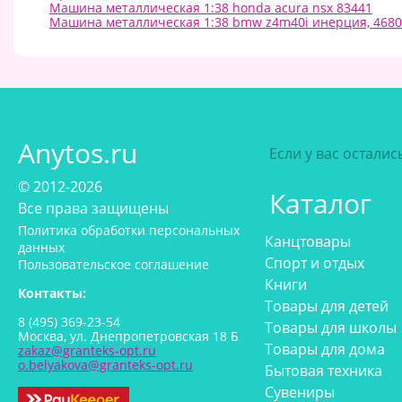
Машина металлическая 1:38 honda acura nsx 83441
Машина металлическая 1:38 bmw z4m40i инерция, 468
Anytos.ru
Если у вас остали
© 2012-2026
Каталог
Все права защищены
Политика обработки персональных
Канцтовары
данных
Спорт и отдых
Пользовательское соглашение
Книги
Контакты:
Товары для детей
8 (495) 369-23-54
Товары для школы
Москва, ул. Днепропетровская 18 Б
Товары для дома
zakaz@granteks-opt.ru
o.belyakova@granteks-opt.ru
Бытовая техника
Сувениры