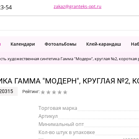
23-54
zakaz@granteks-opt.ru
и
Календари
Фотоальбомы
Клей-карандаш
Наб
сть художественная синтетика Гамма "Модерн", круглая №2, короткая 
КА ГАММА "МОДЕРН", КРУГЛАЯ №2, К
20315
Рейтинг:
Торговая марка
Артикул
Минимальный опт
Кол-во штук в упаковке