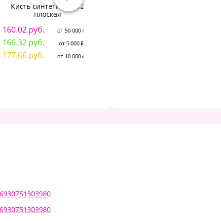
Кисть синтетика №12
Кисть художественная
плоская
профессиональная
КР
BRAUBERG ART "CLASSIC",
160.02 руб.
синтетика мягкая, под
от 50 000 ₽
7
колонок, круглая, № 5,
166.32 руб.
от 5 000 ₽
короткая ручка, 200690
7
177.66 руб.
от 10 000 ₽
130.54 руб.
8
от 50 000 ₽
137.62 руб.
от 5 000 ₽
146.73 руб.
от 10 000 ₽
 6930751303980
 6930751303980