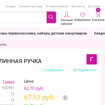
Скидки
Типовой договор
Условия работы
Контакты
Доставка
0
Избранное
Корзина
Личный
кабинет
оры первоклассника, наборы детских канцтоваров
Ежедн
учка
Г
ДЛИННАЯ РУЧКА
В избранное
Поделиться
Цена:
Гамма
940981
62.70 руб.
12
67.53 руб.
i
12