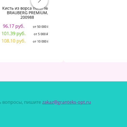
Кисть из ворса пони № 9,
Кисть АртАвангард
BRAUBERG PREMIUM,
синтетика № 7 круг.
200988
171.57 руб.
2
от 50 000 ₽
96.17 руб.
от 50 000 ₽
184.77 руб.
2
от 5 000 ₽
101.39 руб.
от 5 000 ₽
197.97 руб.
2
от 10 000 ₽
108.10 руб.
от 10 000 ₽
сь вопросы, пишите
zakaz@granteks-opt.ru