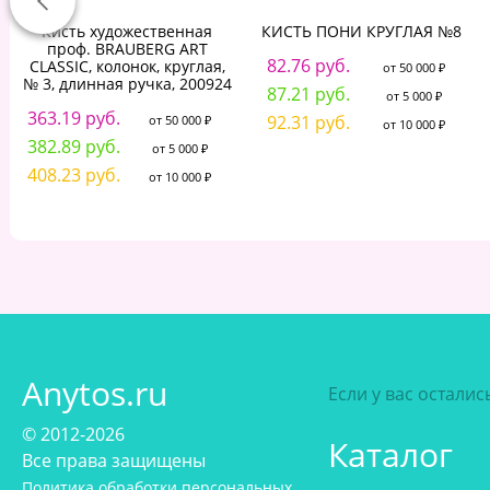
Кисть художественная
КИСТЬ ПОНИ КРУГЛАЯ №8
проф. BRAUBERG ART
82.76 руб.
CLASSIC, колонок, круглая,
от 50 000 ₽
№ 3, длинная ручка, 200924
87.21 руб.
от 5 000 ₽
363.19 руб.
92.31 руб.
от 50 000 ₽
от 10 000 ₽
382.89 руб.
от 5 000 ₽
408.23 руб.
от 10 000 ₽
Anytos.ru
Если у вас остали
© 2012-2026
Каталог
Все права защищены
Политика обработки персональных