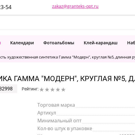
23-54
zakaz@granteks-opt.ru
и
Календари
Фотоальбомы
Клей-карандаш
Наб
сть художественная синтетика Гамма "Модерн", круглая №5, длинная р
КА ГАММА "МОДЕРН", КРУГЛАЯ №5, 
32998
Рейтинг:
Торговая марка
Артикул
Минимальный опт
Кол-во штук в упаковке