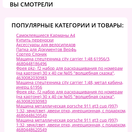
ВЫ СМОТРЕЛИ
ПОПУЛЯРНЫЕ КАТЕГОРИИ И ТОВАРЫ:
Самоклеящиеся Карманы А4
Купить переноски
Аксессуары для велосипедов
Папка для Документов Верфь
Сортер Слоник
Машина спецтехника city carrier 1:48 61956/3,
4680448186496
Фрея pkz- f2 набор для раскрашивания по номерам
(на картоне) 30 х 40 см №05 "волшебная сказка",
4630082030983
Машина спецтехника city carrier 1:48, метал кабина,
инерц 61956
Фрея pkz- f2 набор для раскрашивания по номерам
(на картоне) 30 х 40 см №05 "волшебная сказка",
4630082030983
Машина металлическая porsche 911 gt3 cup (997)
1:32, звук/свет, двери откр, инерционная, с подарком,
4680448620549
Машина металлическая porsche 911 gt3 cup (997)
1:32, звук/свет, двери откр, инерционная, с подарком,
4680448620549